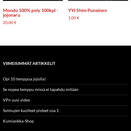
Mondo 100% poly 100kpl -
YYJ Shim Punainen
jojonaru
1,00
€
20,00
€
VIIMEISIMMÄT ARTIKKELIT
Opi 10 temppua jojolla!
Se nopea temppu missä ei tapahdu mitään
VPn uusi video
Solmujen kuolleet pisteet osa 1
Kumiankka-Shop