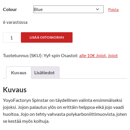
Colour
Poista
6 varastossa
Spinstar
LISÄÄ OSTOSKORIIN
määrä
Tuotetunnus (SKU):
Yyf-spin
Osastot:
alle 10€ Jojot
,
Jojot
Kuvaus
Lisätiedot
Kuvaus
YoyoFactoryn Spinstar on täydellinen valinta ensimmäiseksi
jojoksi. Jojon palautus ylös on erittäin helppoa eikä jojo vaadi
huoltoa. Jojo on tehty vahvasta polykarboniittimuovista, joten
se kestää myös kolhuja.