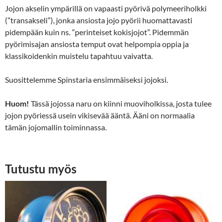
Jojon akselin ympärillä on vapaasti pyörivä polymeeriholkki
(”transakseli”), jonka ansiosta jojo pyörii huomattavasti
pidempään kuin ns. ”perinteiset kokisjojot”. Pidemmän
pyörimisajan ansiosta temput ovat helpompia oppia ja
klassikoidenkin muistelu tapahtuu vaivatta.
Suosittelemme Spinstaria ensimmäiseksi jojoksi.
Huom!
Tässä jojossa naru on kiinni muoviholkissa, josta tulee
jojon pyöriessä usein vikisevää ääntä. Ääni on normaalia
tämän jojomallin toiminnassa.
Tutustu myös