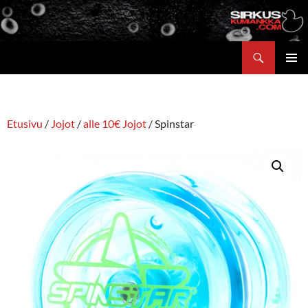
Siirry
sisältöön
Etsi
ENSISIJ
VALIKK
Etusivu
/
Jojot
/
alle 10€ Jojot
/ Spinstar