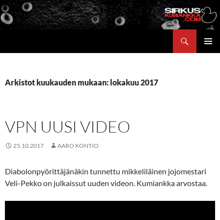
Siirry
sisältöön
Etsi
ENSISIJ
VALIKK
Arkistot kuukauden mukaan: lokakuu 2017
VPN UUSI VIDEO
25.10.2017
AARO KONTIO
Diabolonpyörittäjänäkin tunnettu mikkeliläinen jojomestari
Veli-Pekko on julkaissut uuden videon. Kumiankka arvostaa.