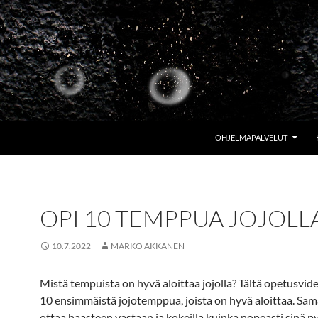
OHJELMAPALVELUT
OPI 10 TEMPPUA JOJOLL
10.7.2022
MARKO AKKANEN
Mistä tempuista on hyvä aloittaa jojolla? Tältä opetusvid
10 ensimmäistä jojotemppua, joista on hyvä aloittaa. Sama
ottaa haasteen vastaan ja kokeilla kuinka nopeasti sinä p