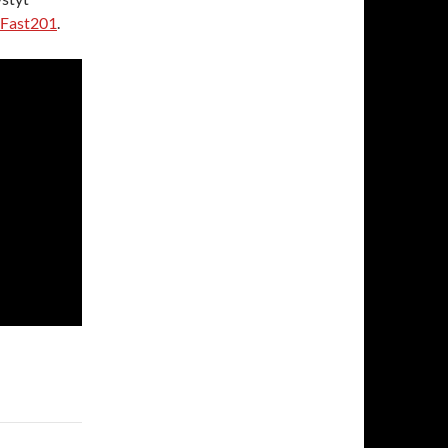
Fast201
.