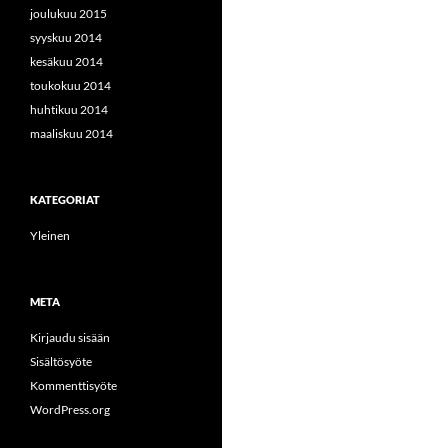
joulukuu 2015
syyskuu 2014
kesäkuu 2014
toukokuu 2014
huhtikuu 2014
maaliskuu 2014
KATEGORIAT
Yleinen
META
Kirjaudu sisään
Sisältösyöte
Kommenttisyöte
WordPress.org