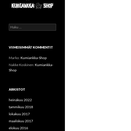
Haku:
VIIMEISIMMÄT KOMMENTIT
Marko
:
Kumiankka-Shop
Nakke Koskinen
:
Kumiankka-
Shop
ARKISTOT
heinäkuu 2022
tammikuu 2018
lokakuu 2017
maaliskuu 2017
elokuu 2016