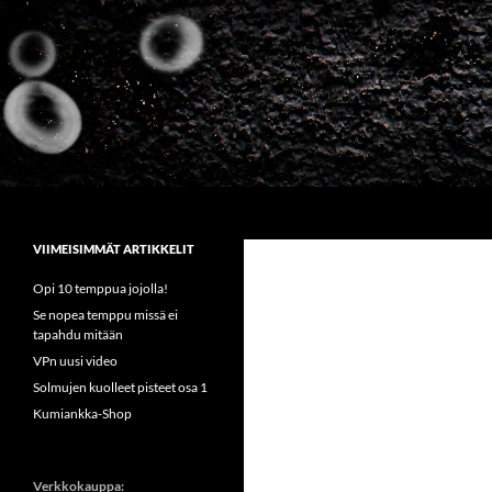
Siirry
sisältöön
Etsi
Sirkus Kumiankka
VIIMEISIMMÄT ARTIKKELIT
Opi 10 temppua jojolla!
Se nopea temppu missä ei
tapahdu mitään
VPn uusi video
Solmujen kuolleet pisteet osa 1
Kumiankka-Shop
Verkkokauppa: