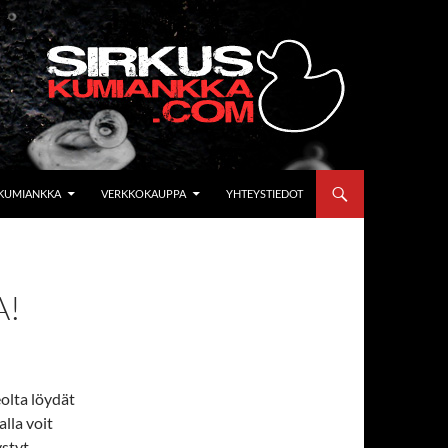
KUMIANKKA
VERKKOKAUPPA
YHTEYSTIEDOT
A!
eolta löydät
lla voit
ystyt