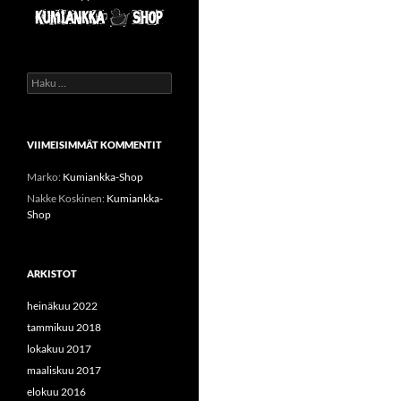
Haku:
VIIMEISIMMÄT KOMMENTIT
Marko
:
Kumiankka-Shop
Nakke Koskinen
:
Kumiankka-
Shop
ARKISTOT
heinäkuu 2022
tammikuu 2018
lokakuu 2017
maaliskuu 2017
elokuu 2016