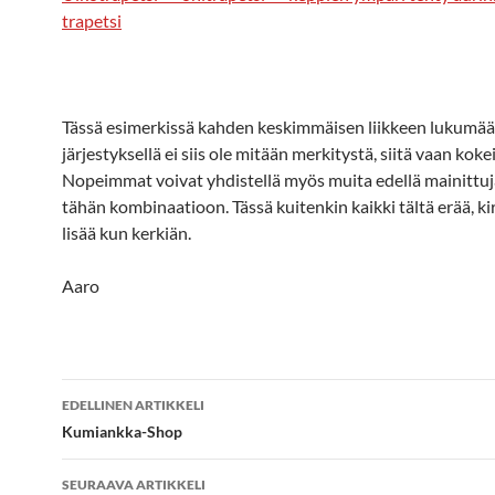
trapetsi
Tässä esimerkissä kahden keskimmäisen liikkeen lukumäär
järjestyksellä ei siis ole mitään merkitystä, siitä vaan kok
Nopeimmat voivat yhdistellä myös muita edellä mainittuja
tähän kombinaatioon. Tässä kuitenkin kaikki tältä erää, ki
lisää kun kerkiän.
Aaro
Artikkelien
EDELLINEN ARTIKKELI
selaus
Kumiankka-Shop
SEURAAVA ARTIKKELI