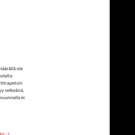
äärällä ole
olelta
hitrapetsin
yy selkeänä,
suunnalla ei
ko ->