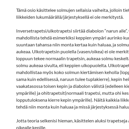
Tämä osio käsittelee solmujen sellaisia vaiheita, jolloin tie
liikkeiden lukumäärällä/järjestyksellä ei ole merkitystä.
Inversetrapetsi/ulkotrapetsi siirtää diabolon “narun alle”, 
mahdollista tehdä esimerkiksi keppien ympäri aurinko 
suuntaan tahansa niin monta kertaa kuin haluaa, ja solmu 
aukeaa. Ulkotrapetsin puolella (vasen/oikea) ei ole merkit
loppuun tekee normaalin trapetsin, aukeaa solmu keskeltä,
solmu aukeaa sivulta, eli keppien ulkopuolelta. Ulkotrape
mahdollistaa myös koko solmun kiertämisen keholla (lop
sama kuin edellisessä, naruun tulee tuplakierre), kepin h
vaakatasossa toisen kepin ja diabolon välistä (edelleen ki
ympärille) ja ohitrapetsit(normaali trapetsi, mutta ohi ke
lopputuloksena kierre kepin ympärille). Näitä kaikkia liikk
tehdä niin monta kuin haluaa ja missä järjestyksessä halu
Jotta teoria selkenisi hieman, käsittelen aluksi trapetseja
oikealle kepille.