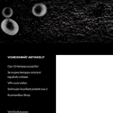
Siirry
sisältöön
Etsi
Sirkus Kumiankka
VIIMEISIMMÄT ARTIKKELIT
Opi 10 temppua jojolla!
Se nopea temppu missä ei
tapahdu mitään
VPn uusi video
Solmujen kuolleet pisteet osa 1
Kumiankka-Shop
Verkkokauppa: