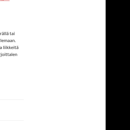
ällä tai
eilemaan.
 liikkeitä
rjoittalen