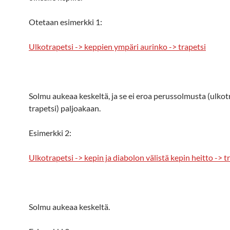
Otetaan esimerkki 1:
Ulkotrapetsi -> keppien ympäri aurinko -> trapetsi
Solmu aukeaa keskeltä, ja se ei eroa perussolmusta (ulkot
trapetsi) paljoakaan.
Esimerkki 2:
Ulkotrapetsi -> kepin ja diabolon välistä kepin heitto -> t
Solmu aukeaa keskeltä.