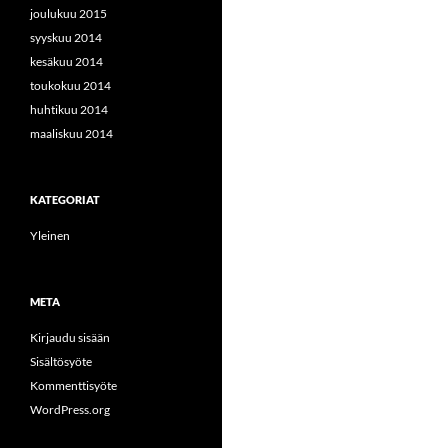
joulukuu 2015
syyskuu 2014
kesäkuu 2014
toukokuu 2014
huhtikuu 2014
maaliskuu 2014
KATEGORIAT
Yleinen
META
Kirjaudu sisään
Sisältösyöte
Kommenttisyöte
WordPress.org