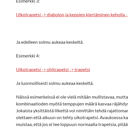
Esimerkki 3:
Ulkotrapetsi -> diabolon ja keppien kiertäminen keholla -
Ja edelleen solmu aukeaa keskeltä.
Esimerkki 4:
Ulkotrapetsi -> ohitrapetsi -> trapetsi
Ja luonnollisesti solmu aukeaa keskeltä.
Näissä esimerkeissä ei ole vielä mitään mullistavaa, mutta
kombinaatioden myötä temppujen määrä kasvaa räjähdys
Jokaista yksittäistä liikettä voi nimittäin tehdä rajattom
olettaen että alkuun on tehty ulkotrapetsi. Avauksessa k
muistaa, että jos ei tee loppuun normaalia trapetsia, pitä