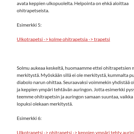
avata keppien ulkopuolelta. Helpointa on ehkä aloittaa
ohitrapetseista.
Esimerkki 5:
Ulkotrapetsi -> kolme ohitrapetsia -> trapetsi
Solmu aukeaa keskeltä, huomaamme ettei ohitrapetsien m
merkitystä. Myöskään sillä ei ole merkitystä, kummalta pu
diabolo narun ohittaa. Seuraavaksi voimmekin yhdistää o
ja keppien ympäri tehtävän auringon. Jotta esimerkki pys
teemme ohitrapetsin ja auringon samaan suuntaa, vaikka 
lopuksi olekaan merkitystä.
Esimerkki 6:
Ulkotrapetsi -> ohitrapetsi -> keppien ympäri tehty aurin