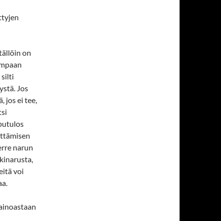
ttyjen
tällöin on
kumpaan
silti
ystä. Jos
 jos ei tee,
tsi
putulos
eittämisen
erre narun
skinarusta,
eitä voi
aa.
 ainoastaan