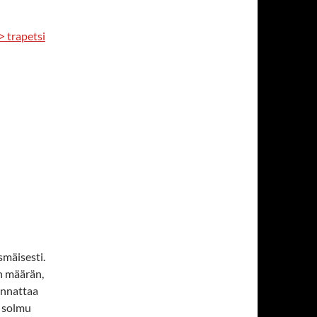
> trapetsi
mäisesti.
an määrän,
annattaa
ä solmu