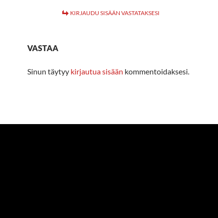
KIRJAUDU SISÄÄN VASTATAKSESI
VASTAA
Sinun täytyy
kirjautua sisään
kommentoidaksesi.