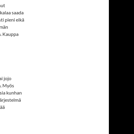
nut
nkalaa saada
i pieni eikä
ämän
a. Kauppa
i jojo
a. Myös
isia kunhan
järjestelmä
jää