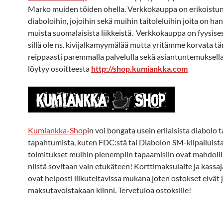
Marko muiden töiden ohella. Verkkokauppa on erikoistu
diaboloihin, jojoihin sekä muihin taitoleluihin joita on ha
muista suomalaisista liikkeistä. Verkkokauppa on fyysisest
sillä ole ns. kivijalkamyymälää mutta yritämme korvata t
reippaasti paremmalla palvelulla sekä asiantuntemuksell
löytyy osoitteesta
http://shop.kumiankka.com
Kumiankka-Shop
in voi bongata usein erilaisista diabolo ta
tapahtumista, kuten FDC:stä tai Diabolon SM-kilpailuist
toimitukset muihin pienempiin tapaamisiin ovat mahdoll
niistä sovitaan vain etukäteen! Korttimaksulaite ja kassa
ovat helposti liikuteltavissa mukana joten ostokset eivät 
maksutavoistakaan kiinni. Tervetuloa ostoksille!