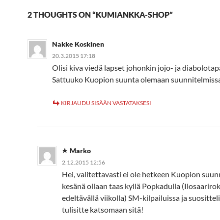
2 THOUGHTS ON “KUMIANKKA-SHOP”
Nakke Koskinen
20.3.2015 17:18
Olisi kiva viedä lapset johonkin jojo- ja diabolot
Sattuuko Kuopion suunta olemaan suunnitelmiss
KIRJAUDU SISÄÄN VASTATAKSESI
Marko
2.12.2015 12:56
Hei, valitettavasti ei ole hetkeen Kuopion suunn
kesänä ollaan taas kyllä Popkadulla (Ilosaariro
edeltävällä viikolla) SM-kilpailuissa ja suositteli
tulisitte katsomaan sitä!