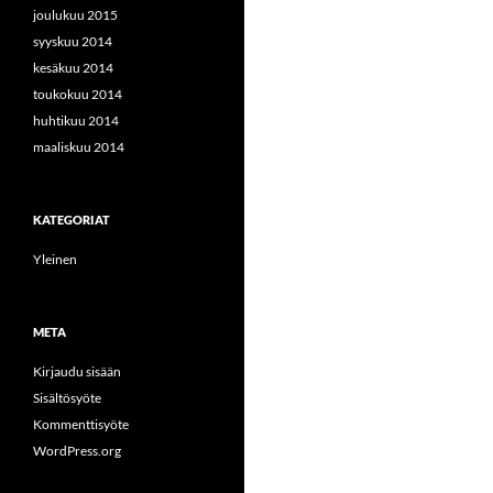
joulukuu 2015
syyskuu 2014
kesäkuu 2014
toukokuu 2014
huhtikuu 2014
maaliskuu 2014
KATEGORIAT
Yleinen
META
Kirjaudu sisään
Sisältösyöte
Kommenttisyöte
WordPress.org