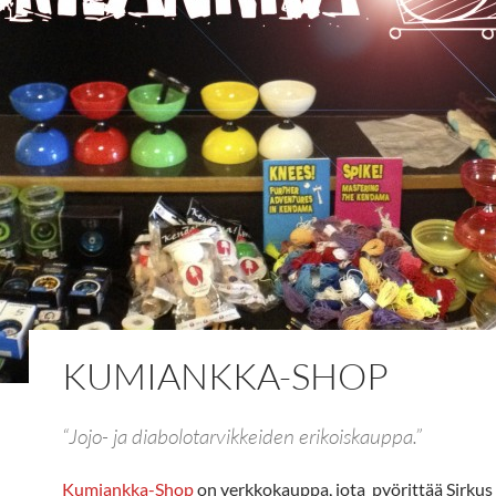
KUMIANKKA-SHOP
“Jojo- ja diabolotarvikkeiden erikoiskauppa.”
Kumiankka-Shop
on verkkokauppa, jota pyörittää Sirku