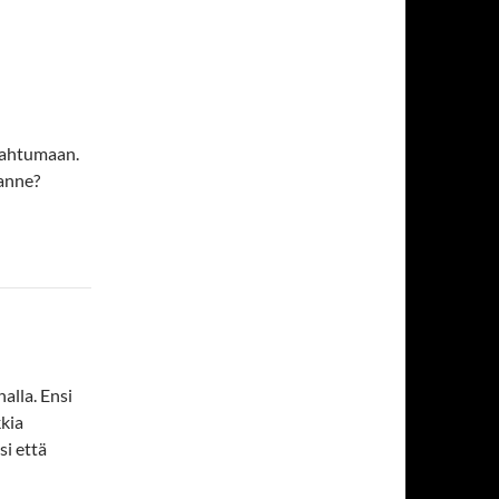
apahtumaan.
anne?
alla. Ensi
kkia
si että