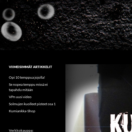
Siirry
sisältöön
Etsi
Sirkus Kumiankka
VIIMEISIMMÄT ARTIKKELIT
Opi 10 temppua jojolla!
Se nopea temppu missä ei
tapahdu mitään
VPn uusi video
Solmujen kuolleet pisteet osa 1
Kumiankka-Shop
Verkkokauppa: