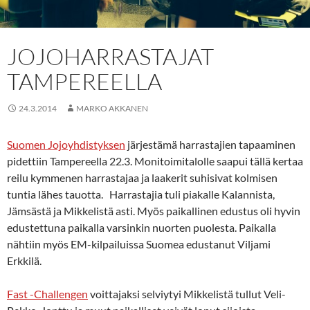
JOJOHARRASTAJAT
TAMPEREELLA
24.3.2014
MARKO AKKANEN
Suomen Jojoyhdistyksen
järjestämä harrastajien tapaaminen
pidettiin Tampereella 22.3. Monitoimitalolle saapui tällä kertaa
reilu kymmenen harrastajaa ja laakerit suhisivat kolmisen
tuntia lähes tauotta. Harrastajia tuli piakalle Kalannista,
Jämsästä ja Mikkelistä asti. Myös paikallinen edustus oli hyvin
edustettuna paikalla varsinkin nuorten puolesta. Paikalla
nähtiin myös EM-kilpailuissa Suomea edustanut Viljami
Erkkilä.
Fast -Challengen
voittajaksi selviytyi Mikkelistä tullut Veli-