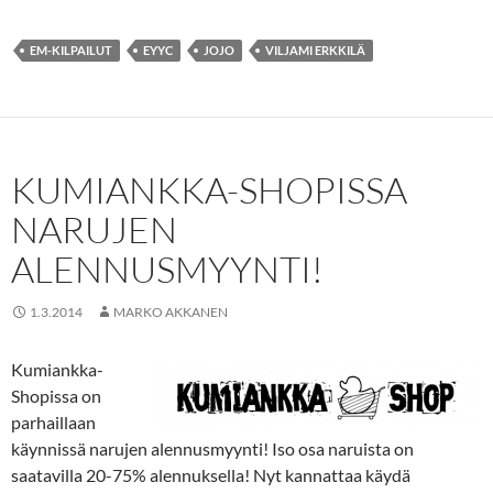
EM-KILPAILUT
EYYC
JOJO
VILJAMI ERKKILÄ
KUMIANKKA-SHOPISSA
NARUJEN
ALENNUSMYYNTI!
1.3.2014
MARKO AKKANEN
Kumiankka-
Shopissa on
parhaillaan
käynnissä narujen alennusmyynti! Iso osa naruista on
saatavilla 20-75% alennuksella! Nyt kannattaa käydä