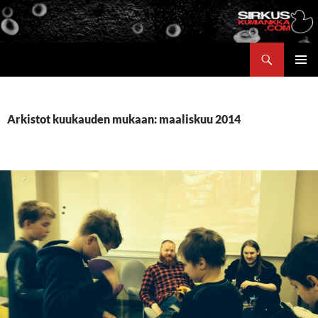
Siirry
sisältöön
Etsi
ENSISIJ
VALIKK
Arkistot kuukauden mukaan: maaliskuu 2014