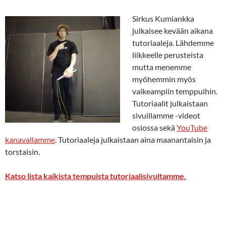
Sirkus Kumiankka
julkaisee kevään aikana
tutoriaaleja. Lähdemme
liikkeelle perusteista
mutta menemme
myöhemmin myös
vaikeampiin temppuihin.
Tutoriaalit julkaistaan
sivuillamme -videot
osiossa sekä
YouTube
kanavallamme
. Tutoriaaleja julkaistaan aina maanantaisin ja
torstaisin.
Katso lista kaikista tempuista tutoriaalisivultamme.