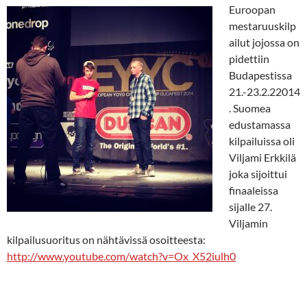
Euroopan
mestaruuskilp
ailut jojossa on
pidettiin
Budapestissa
21.-23.2.22014
. Suomea
edustamassa
kilpailuissa oli
Viljami Erkkilä
joka sijoittui
finaaleissa
sijalle 27.
Viljamin
kilpailusuoritus on nähtävissä osoitteesta:
http://www.youtube.com/watch?v=Ox_X52iulh0