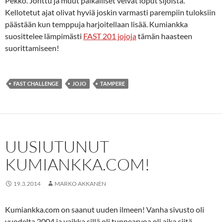
Pekko. Jonttu ja muut paikalliset veivät loput sijoista.
Kellotetut ajat olivat hyviä joskin varmasti parempiin tuloksiin
päästään kun temppuja harjoitellaan lisää. Kumiankka
suosittelee lämpimästi
FAST 201 jojoja
tämän haasteen
suorittamiseen!
FAST CHALLENGE
JOJO
TAMPERE
UUSIUTUNUT
KUMIANKKA.COM!
19.3.2014
MARKO AKKANEN
Kumiankka.com on saanut uuden ilmeen! Vanha sivusto oli
vuodelta 2004 ja vaikka sillä oli tunnearvoa oli aika siitä