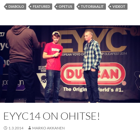
DIABOLO
FEATURED
OPETUS
TUTORIAALIT
VIDEOT
EYYC14 ON OHITSE!
1.3.2014
MARKO AKKANEN