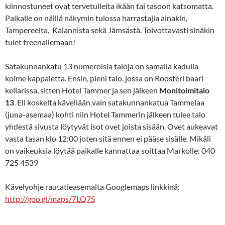
kiinnostuneet ovat tervetulleita ikään tai tasoon katsomatta.
Paikalle on näillä näkymin tulossa harrastajia ainakin,
Tampereelta, Kalannista sekä Jämsästä. Toivottavasti sinäkin
tulet treenailemaan!
Satakunnankatu 13 numeroisia taloja on samalla kadulla
kolme kappaletta. Ensin, pieni talo, jossa on Roosteri baari
kellarissa, sitten Hotel Tammer ja sen jälkeen
Monitoimitalo
13
. Eli koskelta kävellään vain satakunnankatua Tammelaa
(juna-asemaa) kohti niin Hotel Tammerin jälkeen tulee talo
yhdestä sivusta löytyvät isot ovet joista sisään. Ovet aukeavat
vasta tasan klo 12:00 joten sitä ennen ei pääse sisälle. Mikäli
on vaikeuksia löytää paikalle kannattaa soittaa Markolle: 040
725 4539
Kävelyohje rautatieasemalta Googlemaps linkkinä:
http://goo.gl/maps/7LQ7S