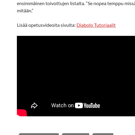
ensimmäinen toivottujen listalta. “Se nopea temppu miss
mitään.”
Lisää opetusvideoita sivulta:
Diabolo Tutoriaalit