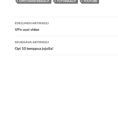
OPETUSMATERIAALIT
TUTORIAALIT
YOUTUBE
Artikkelien
EDELLINEN ARTIKKELI
selaus
VPn uusi video
SEURAAVA ARTIKKELI
Opi 10 temppua jojolla!