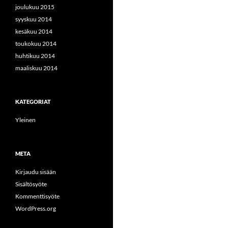
joulukuu 2015
syyskuu 2014
kesäkuu 2014
toukokuu 2014
huhtikuu 2014
maaliskuu 2014
KATEGORIAT
Yleinen
META
Kirjaudu sisään
Sisältösyöte
Kommenttisyöte
WordPress.org