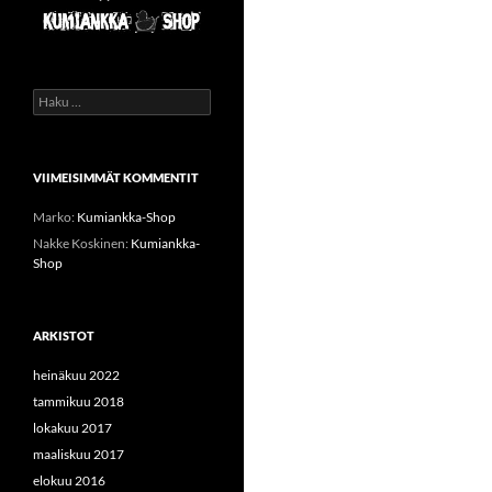
Haku:
VIIMEISIMMÄT KOMMENTIT
Marko
:
Kumiankka-Shop
Nakke Koskinen
:
Kumiankka-
Shop
ARKISTOT
heinäkuu 2022
tammikuu 2018
lokakuu 2017
maaliskuu 2017
elokuu 2016