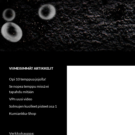
Siirry
sisältöön
Etsi
Sirkus Kumiankka
VIIMEISIMMÄT ARTIKKELIT
Opi 10 temppua jojolla!
Se nopea temppu missä ei
tapahdu mitään
VPn uusi video
Solmujen kuolleet pisteet osa 1
Kumiankka-Shop
Verkkokauppa: