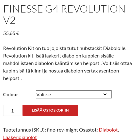
FINESSE G4 REVOLUTION
V2
55,65
€
Revolution Kit on tuo jojoista tutut hubstackit Diabololle.
Revolution kit lisää laakerit diabolon kuppien sisälle
mahdollistaen diabolon kääntämisen helposti. Voit siis ottaa
kupin sisältä kiinni ja nostaa diabolon vertax asentoon
helposti.
Colour
Finesse
LISÄÄ OSTOSKORIIN
G4
Revolution
Tuotetunnus (SKU):
fine-rev-might
Osastot:
Diabolot
,
V2
Laakeridiabolot
määrä