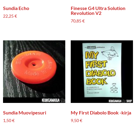
Sundia Echo
Finesse G4 Ultra Solution
Revolution V2
22,25
€
70,85
€
Sundia Muovipesuri
My First Diabolo Book -kirja
1,50
€
9,50
€