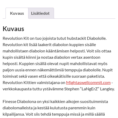
Kuvaus
Lisätiedot
Kuvaus
Revolution Kit on tuo jojoista tutut hubstackit Diabololle.
Revolution kit lisää laakerit diabolon kuppien sisälle
mahdollistaen diabolon kääntämisen helposti. Voit siis ottaa
kupin sisältä kiinni ja nostaa diabolon vertax asentoon
helposti. Kuppien sisällä olevat nupit mahdollistavat myös
paljon uusia ennen näkemättömiä temppuja diabololle. Nupit
toimivat sekä vasen että oikeakätisille suoraan paketista.
Revolution Kittien valmistajana on
Mightaswellcommit.com
-
verkkokaupasta tuttu ystävämme Stephen “LaNgErZ” Langley.
Finesse Diabolona on yksi kaikkien aikojen suosituimmista
diabolomalleista ja kestää kulutusta paremmin kuin
kilpailijansa. Voit siis tehdä temppuja missä ja millä säällä