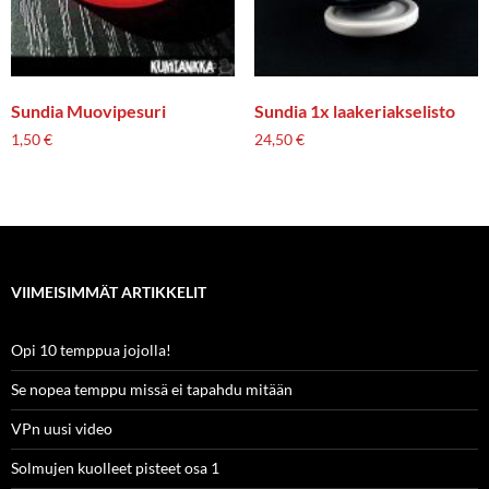
Sundia Muovipesuri
Sundia 1x laakeriakselisto
1,50
€
24,50
€
VIIMEISIMMÄT ARTIKKELIT
Opi 10 temppua jojolla!
Se nopea temppu missä ei tapahdu mitään
VPn uusi video
Solmujen kuolleet pisteet osa 1