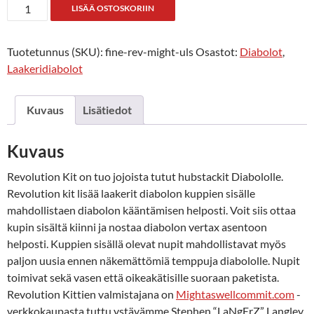
Finesse
LISÄÄ OSTOSKORIIN
G4
Ultra
Tuotetunnus (SKU):
fine-rev-might-uls
Osastot:
Diabolot
,
Solution
Laakeridiabolot
Revolution
V2
määrä
Kuvaus
Lisätiedot
Kuvaus
Revolution Kit on tuo jojoista tutut hubstackit Diabololle.
Revolution kit lisää laakerit diabolon kuppien sisälle
mahdollistaen diabolon kääntämisen helposti. Voit siis ottaa
kupin sisältä kiinni ja nostaa diabolon vertax asentoon
helposti. Kuppien sisällä olevat nupit mahdollistavat myös
paljon uusia ennen näkemättömiä temppuja diabololle. Nupit
toimivat sekä vasen että oikeakätisille suoraan paketista.
Revolution Kittien valmistajana on
Mightaswellcommit.com
-
verkkokaupasta tuttu ystävämme Stephen “LaNgErZ” Langley.