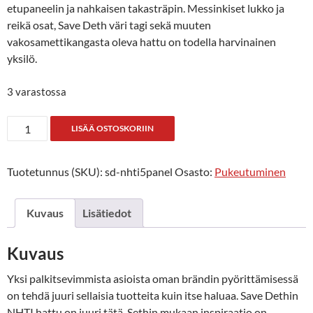
etupaneelin ja nahkaisen takasträpin. Messinkiset lukko ja
reikä osat, Save Deth väri tagi sekä muuten
vakosamettikangasta oleva hattu on todella harvinainen
yksilö.
3 varastossa
Save
LISÄÄ OSTOSKORIIN
Deth
NHTI
Tuotetunnus (SKU):
sd-nhti5panel
Osasto:
Pukeutuminen
5
Panel
Hat
Kuvaus
Lisätiedot
määrä
Kuvaus
Yksi palkitsevimmista asioista oman brändin pyörittämisessä
on tehdä juuri sellaisia tuotteita kuin itse haluaa. Save Dethin
NHTI hattu on juuri tätä. Sethin mukaan inspiraatio on