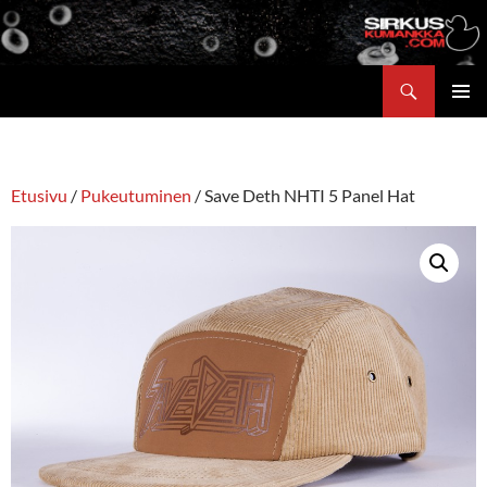
Siirry
sisältöön
Etsi
ENSISIJ
VALIKK
Etusivu
/
Pukeutuminen
/ Save Deth NHTI 5 Panel Hat