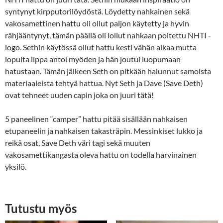
syntynyt kirpputorilöydöstä. Löydetty nahkainen sekä
vakosamettinen hattu oli ollut paljon käytetty ja hyvin
rähjääntynyt, tämän päällä oli lollut nahkaan poltettu NHTI -
logo. Sethin käytössä ollut hattu kesti vähän aikaa mutta
lopulta lippa antoi myöden ja hän joutui luopumaan
hatustaan. Tämän jälkeen Seth on pitkään halunnut samoista
materiaaleista tehtyä hattua. Nyt Seth ja Dave (Save Deth)
ovat tehneet uuden capin joka on juuri tätä!
5 paneelinen “camper” hattu pitää sisällään nahkaisen
etupaneelin ja nahkaisen takasträpin. Messinkiset lukko ja
reikä osat, Save Deth väri tagi sekä muuten
vakosamettikangasta oleva hattu on todella harvinainen
yksilö.
Tutustu myös