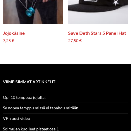
Jojokäsine
Save Deth Stars 5 Panel Hat
7,25
€
27,50
€
VIIMEISIMMÄT ARTIKKELIT
Opi 10 temppua jojolla!
Se nopea temppu missä ei tapahdu mitään
VPn uusi video
Solmujen kuolleet pisteet osa 1