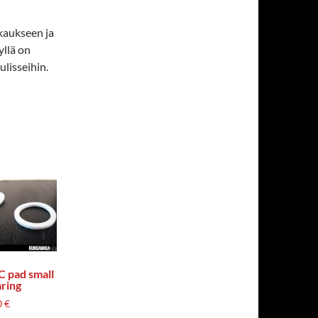
kaukseen ja
yllä on
lisseihin.
 pad small
ring
0
€