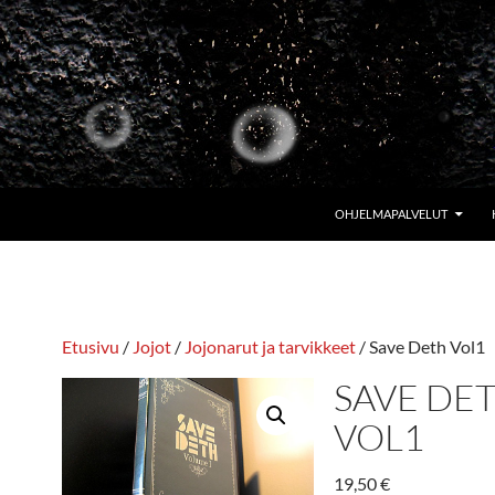
OHJELMAPALVELUT
Etusivu
/
Jojot
/
Jojonarut ja tarvikkeet
/ Save Deth Vol1
SAVE DE
VOL1
19,50
€