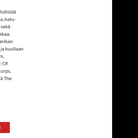
yhdistää
a, katu-
 sekä
ikkaa.
erikan
 ja kuullaan
m.
a: Of
Corps,
kä The
N