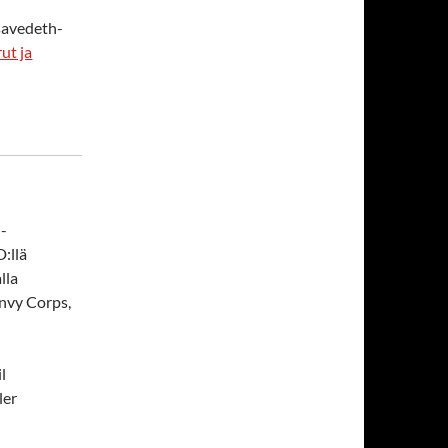
savedeth-
ut ja
-
:llä
lla
Envy Corps,
l
ler