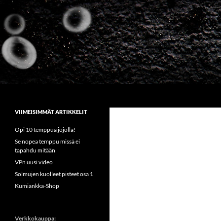
Siirry
sisältöön
Etsi
Sirkus Kumiankka
VIIMEISIMMÄT ARTIKKELIT
Opi 10 temppua jojolla!
Se nopea temppu missä ei
tapahdu mitään
VPn uusi video
Solmujen kuolleet pisteet osa 1
Kumiankka-Shop
Verkkokauppa: