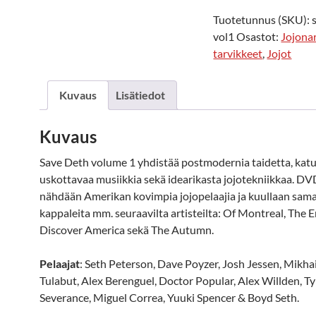
Tuotetunnus (SKU):
vol1
Osastot:
Jojonar
tarvikkeet
,
Jojot
Kuvaus
Lisätiedot
Kuvaus
Save Deth volume 1 yhdistää postmodernia taidetta, katu
uskottavaa musiikkia sekä idearikasta jojotekniikkaa. DVD
nähdään Amerikan kovimpia jojopelaajia ja kuullaan sama
kappaleita mm. seuraavilta artisteilta: Of Montreal, The 
Discover America sekä The Autumn.
Pelaajat
: Seth Peterson, Dave Poyzer, Josh Jessen, Mikhai
Tulabut, Alex Berenguel, Doctor Popular, Alex Willden, Ty
Severance, Miguel Correa, Yuuki Spencer & Boyd Seth.