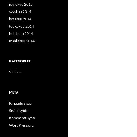
joulukuu 2015
syyskuu 2014
kesäkuu 2014
toukokuu 2014
huhtikuu 2014
maaliskuu 2014
KATEGORIAT
Yleinen
META
Kirjaudu sisään
Sisältösyöte
Kommenttisyöte
WordPress.org