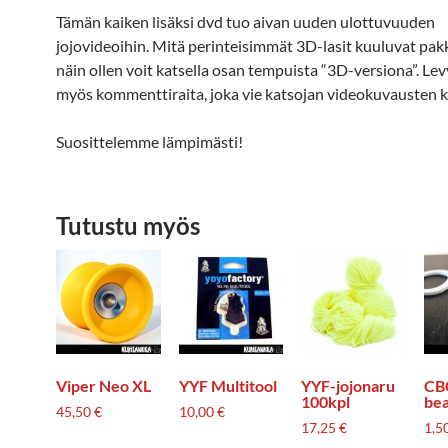
Tämän kaiken lisäksi dvd tuo aivan uuden ulottuvuuden
jojovideoihin. Mitä perinteisimmät 3D-lasit kuuluvat pak
näin ollen voit katsella osan tempuista “3D-versiona”. Lev
myös kommenttiraita, joka vie katsojan videokuvausten ku
Suosittelemme lämpimästi!
Tutustu myös
Viper Neo XL
YYF Multitool
YYF-jojonaru
CBC
100kpl
bea
45,50
€
10,00
€
17,25
€
1,5