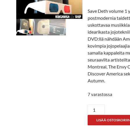
Save Deth volume 1 
postmodernia taidett
uskottavaa musiikkia
idearikasta jojotekni
DVD:llä nähdään Am
kovimpia jojopelaajia
samalla kappaleita m
seuraavilta artisteilt
Montreal, The Envy 
Discover America se
Autumn.
7 varastossa
Save
Deth
LISÄÄ OSTOSKORII
Vol1
määrä