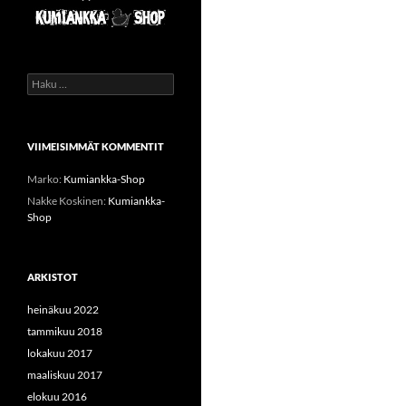
Haku:
VIIMEISIMMÄT KOMMENTIT
Marko
:
Kumiankka-Shop
Nakke Koskinen
:
Kumiankka-
Shop
ARKISTOT
heinäkuu 2022
tammikuu 2018
lokakuu 2017
maaliskuu 2017
elokuu 2016