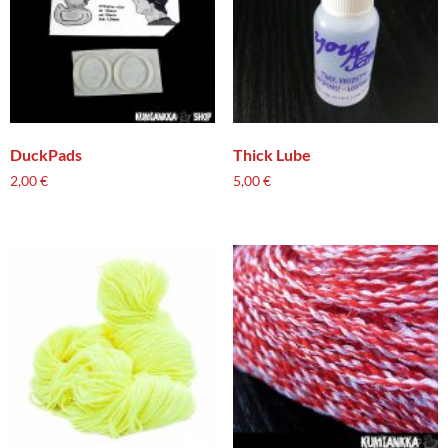
DuckPads
Thick Lube
2,00
€
5,00
€