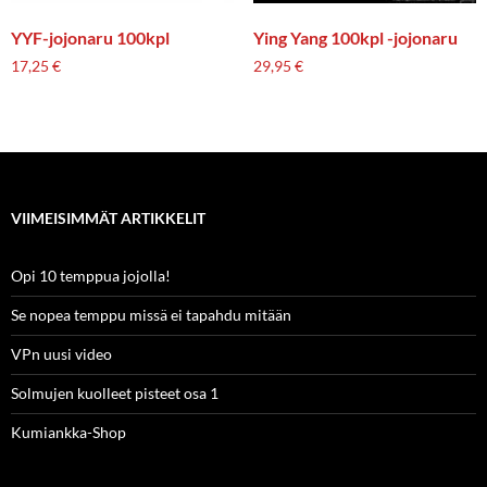
YYF-jojonaru 100kpl
Ying Yang 100kpl -jojonaru
17,25
€
29,95
€
VIIMEISIMMÄT ARTIKKELIT
Opi 10 temppua jojolla!
Se nopea temppu missä ei tapahdu mitään
VPn uusi video
Solmujen kuolleet pisteet osa 1
Kumiankka-Shop