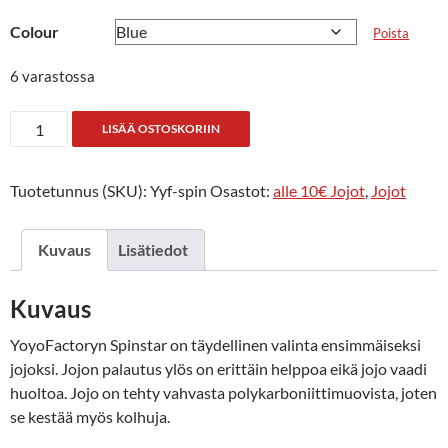
Colour
Poista
6 varastossa
Spinstar
LISÄÄ OSTOSKORIIN
määrä
Tuotetunnus (SKU):
Yyf-spin
Osastot:
alle 10€ Jojot
,
Jojot
Kuvaus
Lisätiedot
Kuvaus
YoyoFactoryn Spinstar on täydellinen valinta ensimmäiseksi
jojoksi. Jojon palautus ylös on erittäin helppoa eikä jojo vaadi
huoltoa. Jojo on tehty vahvasta polykarboniittimuovista, joten
se kestää myös kolhuja.