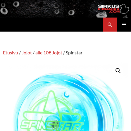
Siirry
sisältöön
Etsi
ENSISIJ
VALIKK
Etusivu
/
Jojot
/
alle 10€ Jojot
/ Spinstar