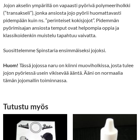
Jojon akselin ympärillä on vapaasti pyörivä polymeeriholkki
(”transakseli”), jonka ansiosta jojo pyörii huomattavasti
pidempään kuin ns. ”perinteiset kokisjojot”. Pidemmän
pyörimisajan ansiosta temput ovat helpompia oppia ja
klassikoidenkin muistelu tapahtuu vaivatta.
Suosittelemme Spinstaria ensimmäiseksi jojoksi.
Huom!
Tässä jojossa naru on kiinni muoviholkissa, josta tulee
jojon pyöriessä usein vikisevää ääntä. Ääni on normaalia
tämän jojomallin toiminnassa.
Tutustu myös