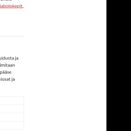
iabolokepit
,
uidusta ja
olmitaan
 pääse
iosat ja