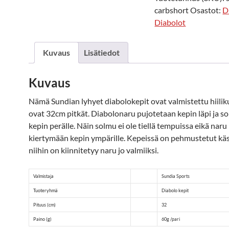
carbshort
Osastot:
D
Diabolot
Kuvaus
Lisätiedot
Kuvaus
Nämä Sundian lyhyet diabolokepit ovat valmistettu hiilik
ovat 32cm pitkät. Diabolonaru pujotetaan kepin läpi ja s
kepin perälle. Näin solmu ei ole tiellä tempuissa eikä naru
kiertymään kepin ympärille. Kepeissä on pehmustetut käs
niihin on kiinnitetyy naru jo valmiiksi.
Valmistaja
Sundia Sports
Tuoteryhmä
Diabolo kepit
Pituus (cm)
32
Paino (g)
60g /pari