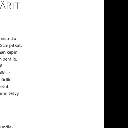
ÄRIT
t
lmistettu
32cm pitkät.
aan kepin
n perälle.
lä
pääse
ärille.
etut
kiinnitetyy
sundia-