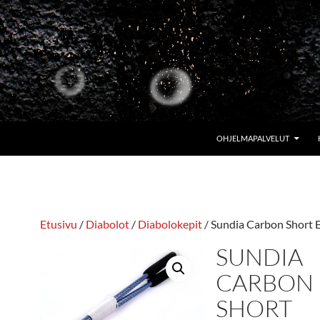
OHJELMAPALVELUT
Etusivu
/
Diabolot
/
Diabolokepit
/ Sundia Carbon Short E
SUNDIA
CARBON
SHORT