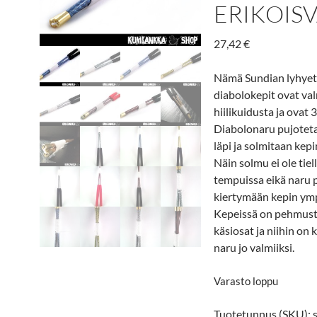
ERIKOISV
27,42
€
Nämä Sundian lyhye
diabolokepit ovat va
hiilikuidusta ja ovat 
Diabolonaru pujotet
läpi ja solmitaan kepi
Näin solmu ei ole tiel
tempuissa eikä naru 
kiertymään kepin ymp
Kepeissä on pehmust
käsiosat ja niihin on 
naru jo valmiiksi.
Varasto loppu
Tuotetunnus (SKU):