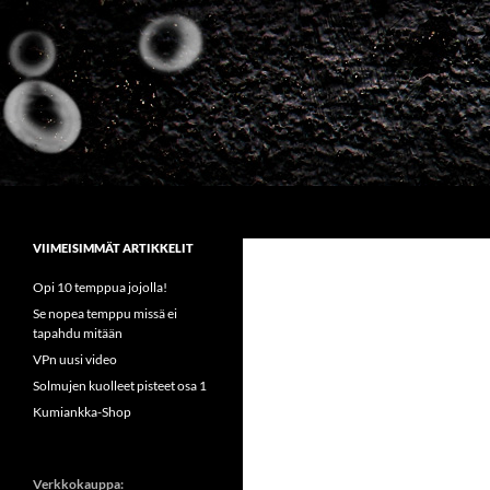
Siirry
sisältöön
Etsi
Sirkus Kumiankka
VIIMEISIMMÄT ARTIKKELIT
Opi 10 temppua jojolla!
Se nopea temppu missä ei
tapahdu mitään
VPn uusi video
Solmujen kuolleet pisteet osa 1
Kumiankka-Shop
Verkkokauppa: