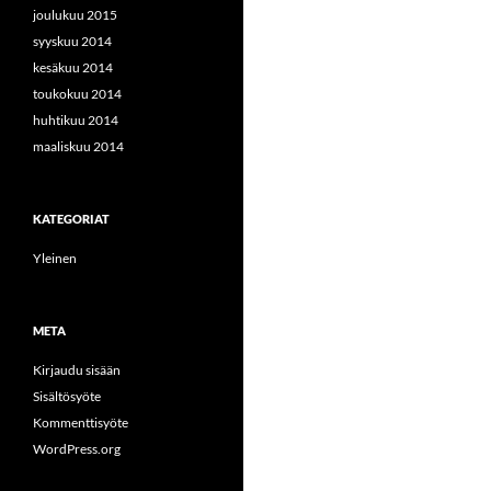
joulukuu 2015
syyskuu 2014
kesäkuu 2014
toukokuu 2014
huhtikuu 2014
maaliskuu 2014
KATEGORIAT
Yleinen
META
Kirjaudu sisään
Sisältösyöte
Kommenttisyöte
WordPress.org