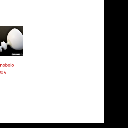
nobolo
00
€