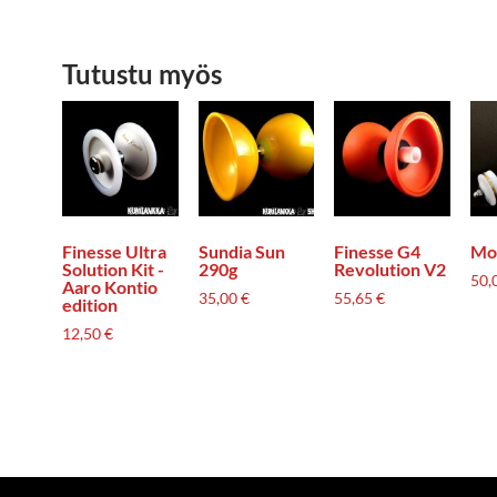
Tutustu myös
Finesse Ultra
Sundia Sun
Finesse G4
Mo
Solution Kit -
290g
Revolution V2
50,
Aaro Kontio
35,00
€
55,65
€
edition
12,50
€