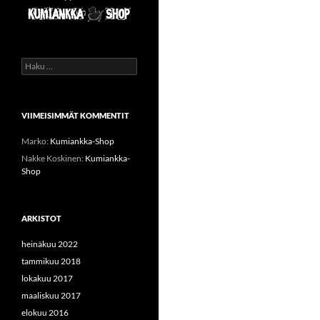
Haku:
VIIMEISIMMÄT KOMMENTIT
Marko
:
Kumiankka-Shop
Nakke Koskinen
:
Kumiankka-
Shop
ARKISTOT
heinäkuu 2022
tammikuu 2018
lokakuu 2017
maaliskuu 2017
elokuu 2016