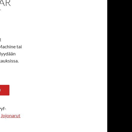
AR
T
t
Machine tai
 Myydään
auksissa.
N
yyf-
:
Jojonarut