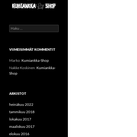
Haku:
VIIMEISIMMÄT KOMMENTIT
Marko
:
Kumiankka-Shop
Nakke Koskinen
:
Kumiankka-
Shop
ARKISTOT
heinäkuu 2022
tammikuu 2018
lokakuu 2017
maaliskuu 2017
elokuu 2016