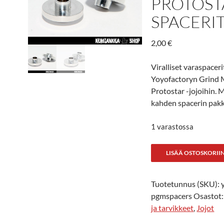
PROTOST
SPACERI
2,00
€
Viralliset varaspaceri
Yoyofactoryn Grind 
Protostar -jojoihin.
kahden spacerin pakk
1 varastossa
YYF
LISÄÄ OSTOSKORII
Grind
Machine
Tuotetunnus (SKU):
/
pgmspacers
Osastot
Protostar
ja tarvikkeet
,
Jojot
spacerit
määrä