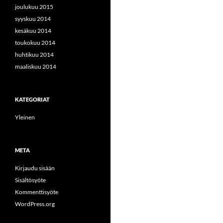
joulukuu 2015
syyskuu 2014
kesäkuu 2014
toukokuu 2014
huhtikuu 2014
maaliskuu 2014
KATEGORIAT
Yleinen
META
Kirjaudu sisään
Sisältösyöte
Kommenttisyöte
WordPress.org