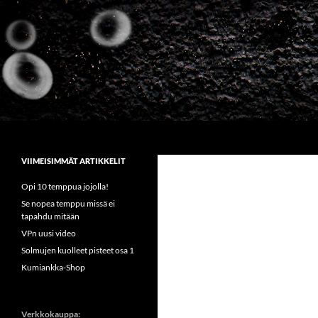
Siirry
sisältöön
Etsi
Sirkus Kumiankka
VIIMEISIMMÄT ARTIKKELIT
Opi 10 temppua jojolla!
Se nopea temppu missä ei
tapahdu mitään
VPn uusi video
Solmujen kuolleet pisteet osa 1
Kumiankka-Shop
Verkkokauppa: