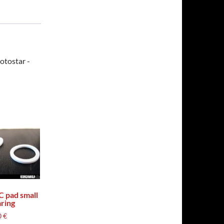
otostar -
 pad small
ring
0
€