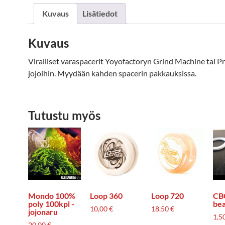
Kuvaus
Lisätiedot
Kuvaus
Viralliset varaspacerit Yoyofactoryn Grind Machine tai Pr
jojoihin. Myydään kahden spacerin pakkauksissa.
Tutustu myös
Mondo 100%
Loop 360
Loop 720
CBC
poly 100kpl -
bea
10,00
€
18,50
€
jojonaru
1,5
20,00
€