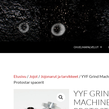
OHJELMAPALVELUT
Etusivu
/
Jojot
/
Jojonarut ja tarvikkeet
/ YYF Grind Mach
Protostar spacerit
YYF GRI
MACHINE