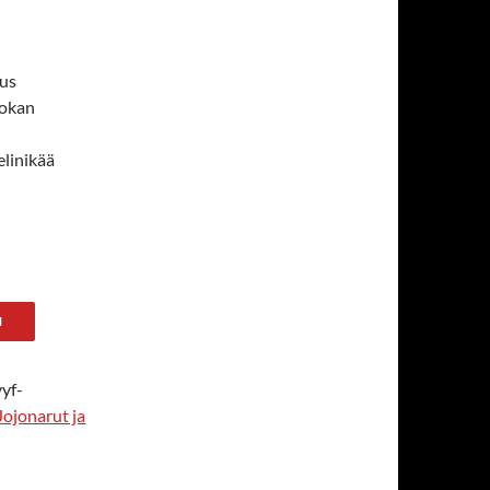
aus
uokan
elinikää
i
N
yyf-
Jojonarut ja