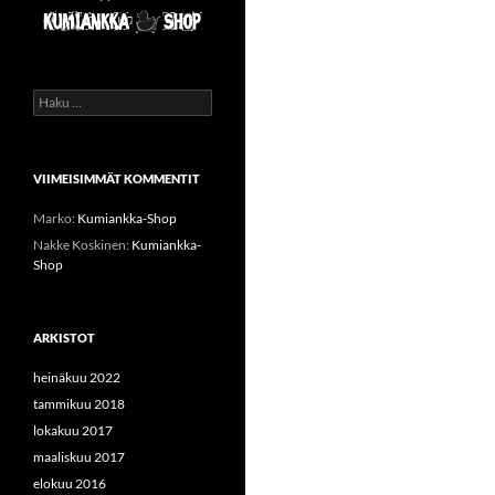
Haku:
VIIMEISIMMÄT KOMMENTIT
Marko
:
Kumiankka-Shop
Nakke Koskinen
:
Kumiankka-
Shop
ARKISTOT
heinäkuu 2022
tammikuu 2018
lokakuu 2017
maaliskuu 2017
elokuu 2016