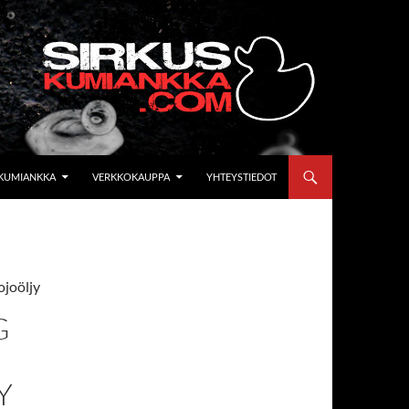
KUMIANKKA
VERKKOKAUPPA
YHTEYSTIEDOT
ojoöljy
G
Y