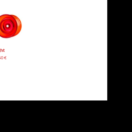
ght
50
€