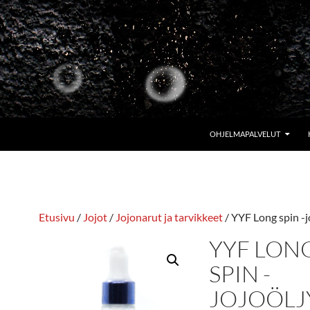
OHJELMAPALVELUT
Etusivu
/
Jojot
/
Jojonarut ja tarvikkeet
/ YYF Long spin -j
YYF LON
SPIN -
JOJOÖLJ