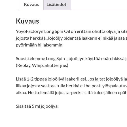
Kuvaus
Lisätiedot
Kuvaus
YoyoFactoryn Long Spin Oil on erittäin ohutta öljyä ja site
jojosta herkkää. Jojoöljy pidentää laakerin elinikää ja saa
pyörimään hiljaisemmin.
Suosittelemme Long Spin -jojoöljyn käyttöä epärehkissä j
(Replay, Whip, Shutter jne.)
Lisää 1-2 tippaa jojoöljyä laakerillesi. Jos laitat jojoöljyä l
liikaa jojosta saattaa tulla herkkä eli helposti ylöspalautu
aikaa. Heittelemällä jojoa tarpeeksi siitä tulee jälleen epä
Sisältää 5 ml jojoöljyä.