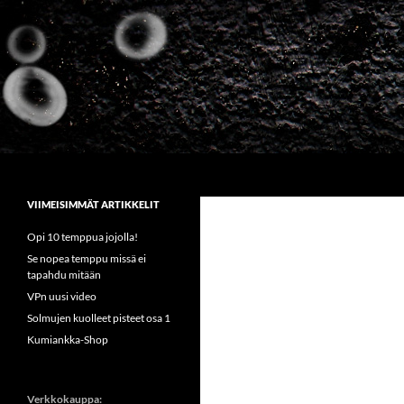
Siirry
sisältöön
Etsi
Sirkus Kumiankka
VIIMEISIMMÄT ARTIKKELIT
Opi 10 temppua jojolla!
Se nopea temppu missä ei
tapahdu mitään
VPn uusi video
Solmujen kuolleet pisteet osa 1
Kumiankka-Shop
Verkkokauppa: