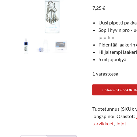
7,25
€
Uusi pipetti pakk
Sopii hyvin pro -l
jojoihin
Pidentää laakerin 
Hiljaisempi laaker
5 ml jojoöljyä
1 varastossa
YYF
LISÄÄ OSTOSKORII
Long
spin
Tuotetunnus (SKU):
-
longspinoil
Osastot:
jojoöljy
tarvikkeet
,
Jojot
määrä