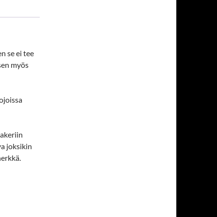
n se ei tee
 sen myös
ojoissa
aakeriin
va joksikin
herkkä.