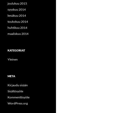
joulukuu 2015
syyskuu 2014
kesäkuu 2014
toukokuu 2014
huhtikuu 2014
maaliskuu 2014
KATEGORIAT
Yleinen
META
Kirjaudu sisään
Sisältösyöte
Kommenttisyöte
WordPress.org