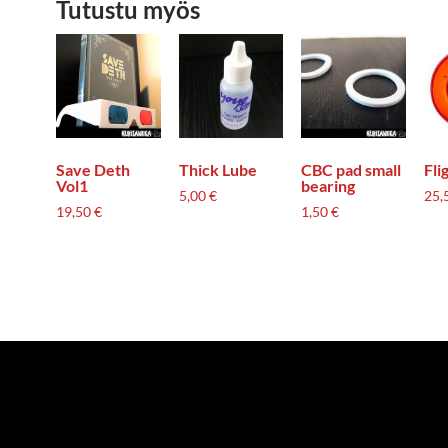
Tutustu myös
Save Deth
Thick Lube
CBC pad small
Fli
Vol1
bearing
5,00
€
25,
19,50
€
1,50
€