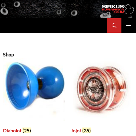
Siirry
sisältöön
Etsi
ENSISIJ
VALIKK
Shop
Diabolot
(25)
Jojot
(35)