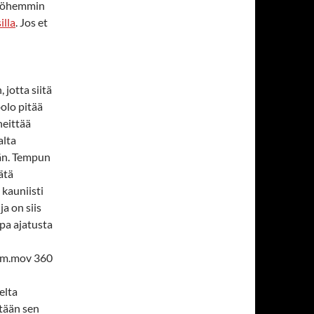
myöhemmin
illa
. Jos et
 jotta siitä
olo pitää
heittää
alta
ään. Tempun
ätä
 kauniisti
a on siis
npa ajatusta
_m.mov 360
elta
etään sen