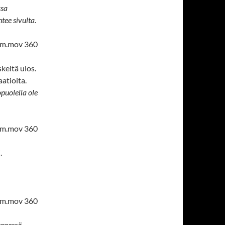
ssa
tee sivulta.
_m.mov 360
skeltä ulos.
aatioita.
puolella ole
_m.mov 360
.
_m.mov 360
ännessä