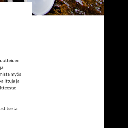
tuotteiden
ja
amista myös
littuja ja
itteesta:
stitse tai