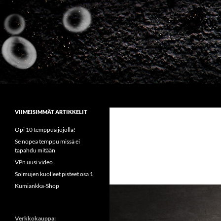
Siirry
sisältöön
Etsi
Sirkus Kumiankka
VIIMEISIMMÄT ARTIKKELIT
Opi 10 temppua jojolla!
Se nopea temppu missä ei
tapahdu mitään
VPn uusi video
Solmujen kuolleet pisteet osa 1
Kumiankka-Shop
Verkkokauppa: