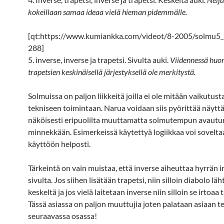
kokeillaan samaa ideaa vielä hieman pidemmälle.
[qt:https://www.kumiankka.com/videot/8-2005/solmu5
288]
5. inverse, inverse ja trapetsi. Sivulta auki.
Viidennessä huo
trapetsien keskinäisellä järjestyksellä ole merkitystä.
Solmuissa on paljon liikkeitä joilla ei ole mitään vaikutu
tekniseen toimintaan. Narua voidaan siis pyörittää näytt
näköisesti eripuolilta muuttamatta solmutempun avaut
minnekkään. Esimerkeissä käytettyä logiikkaa voi sovelt
käyttöön helposti.
Tärkeintä on vain muistaa, että inverse aiheuttaa hyrrän 
sivulta. Jos siihen lisätään trapetsi, niin silloin diabolo lä
keskeltä ja jos vielä laitetaan inverse niin silloin se irtoaa 
Tässä asiassa on paljon muuttujia joten palataan asiaan t
seuraavassa osassa!