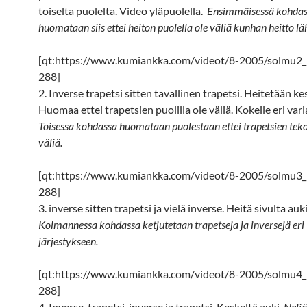
toiselta puolelta. Video yläpuolella.
Ensimmäisessä kohda
huomataan siis ettei heiton puolella ole väliä kunhan heitto läh
[qt:https://www.kumiankka.com/videot/8-2005/solmu2
288]
2. Inverse trapetsi sitten tavallinen trapetsi. Heitetään ke
Huomaa ettei trapetsien puolilla ole väliä. Kokeile eri vari
Toisessa kohdassa huomataan puolestaan ettei trapetsien teko
väliä.
[qt:https://www.kumiankka.com/videot/8-2005/solmu3
288]
3. inverse sitten trapetsi ja vielä inverse. Heitä sivulta auki
Kolmannessa kohdassa ketjutetaan trapetseja ja inversejä eri
järjestykseen.
[qt:https://www.kumiankka.com/videot/8-2005/solmu4
288]
4. Inverse, trapetsi, inverse ja trapetsi. Keskeltä auki.
Nelj