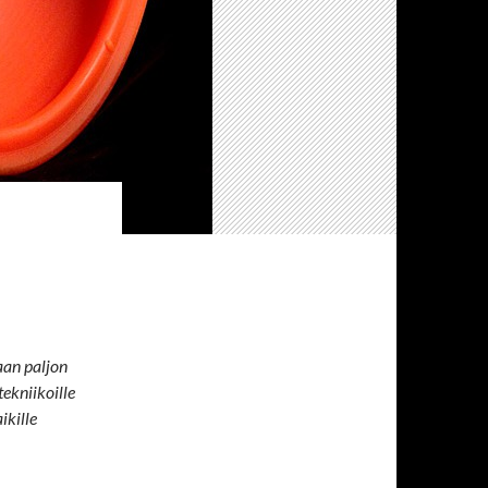
aan paljon
ekniikoille
ikille