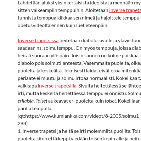
Lähdetään aluksi yksinkertaisista ideoista ja mennään 
sitten vaikeampiin temppuihin. Aloitetaan
inverse trapets
tunnista temppua klikkaa sen nimeä ja hajoittele temppu
opetusvideolta ennen kuin luet eteenpäin.
Inverse trapetsissa
heitetään diabolo sivulle ja yläviistoon,
saadaan ns. solmutemppu. On myös temppuja, joissa diab
heitää suoraan ylöspäin. Toisin sanoen on kolme paikkaa 
diabolo pois solmutilanteesta. Vasemmalta puolelta, oike
puolelta ja keskeältä. Teknisesti laidat eivät eroa mitenk
periaate ei muutu ja solmu irtoaa normaalisti. Kokeilkaa t
vaikkapa
inverse trapetsilla
. Sivulta heitettäessä se lähtee
irti, mutta keskeltä heitettäessä temppu ei onnistu. Solmuj
erilaisia
.
Toiset
aukeavat eri puolelta kuin
toiset
. Kokeillaa
parilla tempulla.
[qt:https://www.kumiankka.com/videot/8-2005/solmu1
288]
1. Inverse trapetsi ja heitä se irti molemmilta puolilta. Tois
puolelta siten että keppi viedään toisen kepin alle ja heit