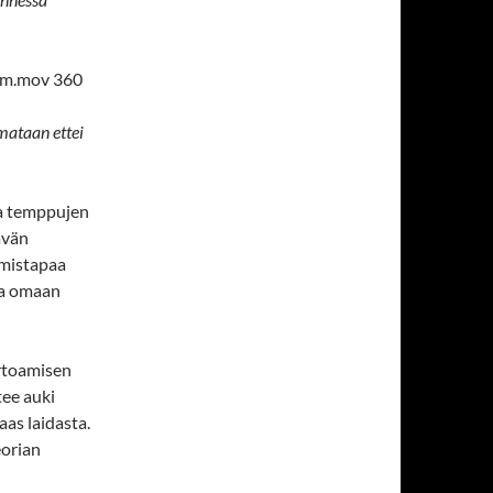
_m.mov 360
mataan ettei
sta temppujen
ävän
umistapaa
aa omaan
irtoamisen
htee auki
taas laidasta.
eorian