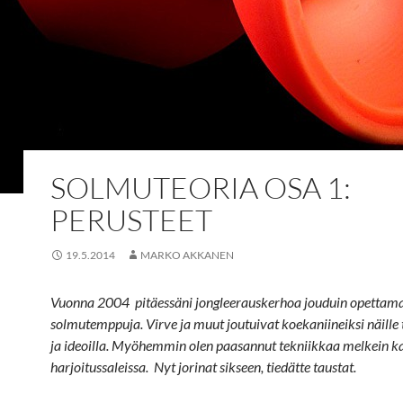
SOLMUTEORIA OSA 1:
PERUSTEET
19.5.2014
MARKO AKKANEN
Vuonna 2004 pitäessäni jongleerauskerhoa jouduin opettam
solmutemppuja. Virve ja muut joutuivat koekaniineiksi näille t
ja ideoilla. Myöhemmin olen paasannut tekniikkaa melkein ka
harjoitussaleissa. Nyt jorinat sikseen, tiedätte taustat.