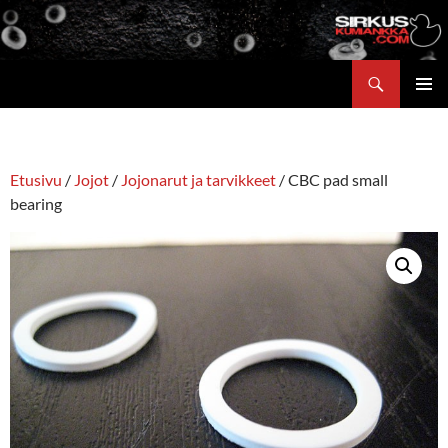
Siirry
sisältöön
Etsi
ENSISIJ
VALIKK
Etusivu
/
Jojot
/
Jojonarut ja tarvikkeet
/ CBC pad small
bearing