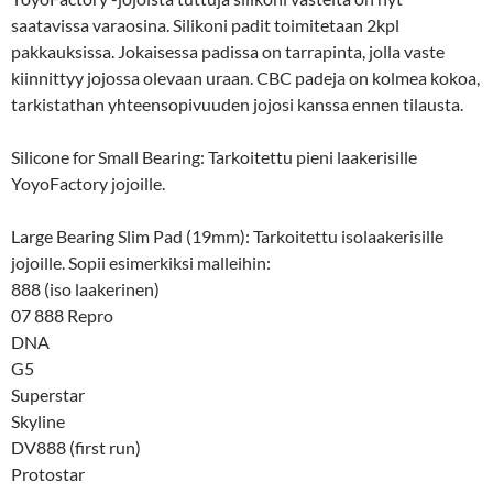
saatavissa varaosina. Silikoni padit toimitetaan 2kpl
pakkauksissa. Jokaisessa padissa on tarrapinta, jolla vaste
kiinnittyy jojossa olevaan uraan. CBC padeja on kolmea kokoa,
tarkistathan yhteensopivuuden jojosi kanssa ennen tilausta.
Silicone for Small Bearing: Tarkoitettu pieni laakerisille
YoyoFactory jojoille.
Large Bearing Slim Pad (19mm): Tarkoitettu isolaakerisille
jojoille. Sopii esimerkiksi malleihin:
888 (iso laakerinen)
07 888 Repro
DNA
G5
Superstar
Skyline
DV888 (first run)
Protostar