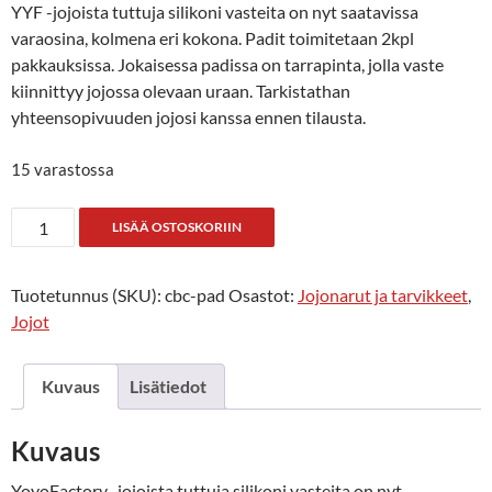
YYF -jojoista tuttuja silikoni vasteita on nyt saatavissa
varaosina, kolmena eri kokona. Padit toimitetaan 2kpl
pakkauksissa. Jokaisessa padissa on tarrapinta, jolla vaste
kiinnittyy jojossa olevaan uraan. Tarkistathan
yhteensopivuuden jojosi kanssa ennen tilausta.
15 varastossa
CBC
LISÄÄ OSTOSKORIIN
pad
small
Tuotetunnus (SKU):
cbc-pad
Osastot:
Jojonarut ja tarvikkeet
,
bearing
Jojot
määrä
Kuvaus
Lisätiedot
Kuvaus
YoyoFactory -jojoista tuttuja silikoni vasteita on nyt