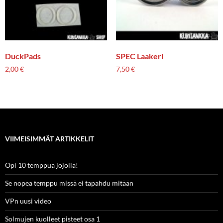
DuckPads
SPEC Laakeri
2,00
€
7,50
€
VIIMEISIMMÄT ARTIKKELIT
Opi 10 temppua jojolla!
Se nopea temppu missä ei tapahdu mitään
VPn uusi video
Solmujen kuolleet pisteet osa 1