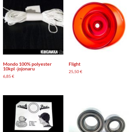
Mondo 100% polyester
Flight
10kpl -jojonaru
25,50
€
6,85
€