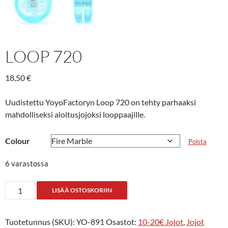
LOOP 720
18,50
€
Uudistettu YoyoFactoryn Loop 720 on tehty parhaaksi
mahdolliseksi aloitusjojoksi looppaajille.
Colour
Poista
6 varastossa
Loop
LISÄÄ OSTOSKORIIN
720
määrä
Tuotetunnus (SKU):
YO-891
Osastot:
10-20€ Jojot
,
Jojot