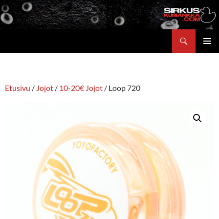
Siirry
sisältöön
Etsi
ENSISIJ
VALIKK
Etusivu
/
Jojot
/
10-20€ Jojot
/ Loop 720