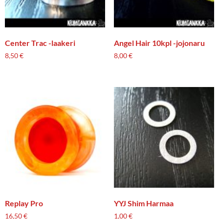
Center Trac -laakeri
Angel Hair 10kpl -jojonaru
8,50
€
8,00
€
Replay Pro
YYJ Shim Harmaa
16,50
€
1,00
€