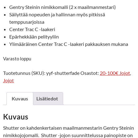
Gentry Steinin nimikkomalli (2 x maailmanmestari)
Säilyttää nopeuden ja hallinnan myös pitkissä
temppusarjoissa
Center Trac C -laakeri
Epärhekkään pelityyliin
Ylimääräinen Center Trac C -laakeri pakkauksen mukana
Varasto loppu
Tuotetunnus (SKU):
yyf-shutterfade
Osastot:
20-100€ Jojot
,
Jojot
Kuvaus
Lisätiedot
Kuvaus
Shutter on kahdenkertaisen maailmanmestarin Gentry Steinin
nimikkojojomalli. Shutter -jojon suunnittelussa painopiste on