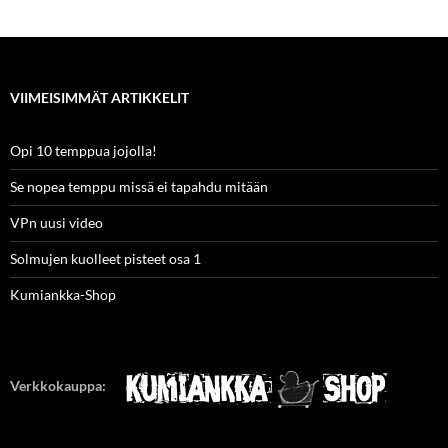
10,00 €.
8,50 €.
VIIMEISIMMÄT ARTIKKELIT
Opi 10 temppua jojolla!
Se nopea temppu missä ei tapahdu mitään
VPn uusi video
Solmujen kuolleet pisteet osa 1
Kumiankka-Shop
Verkkokauppa: