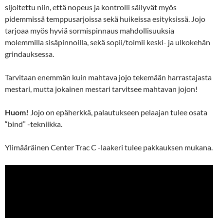
sijoitettu niin, että nopeus ja kontrolli säilyvät myös
pidemmissä temppusarjoissa sekä huikeissa esityksissä. Jojo
tarjoaa myös hyviä sormispinnaus mahdollisuuksia
molemmilla sisäpinnoilla, sekä sopii/toimii keski- ja ulkokehän
grindauksessa.
Tarvitaan enemmän kuin mahtava jojo tekemään harrastajasta
mestari, mutta jokainen mestari tarvitsee mahtavan jojon!
Huom!
Jojo on epäherkkä, palautukseen pelaajan tulee osata
“bind” -tekniikka.
Ylimääräinen Center Trac C -laakeri tulee pakkauksen mukana.