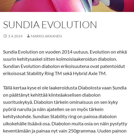
SUNDIA EVOLUTION
3.4.2014
MARKO AKKANEN
Sundia Evolution on vuoden 2014 uutuus. Evolution on ehkä
suurin kehitysaskel sitten kolmoislaakeroidun diabolon.
Sundian Evolution diabolon erikoisuutena ovat patentoidut
erikoisosat Stability Ring TM sekä Hybrid Axle TM.
Tällä kertaa kyse ei ole laakeroidusta Diabolosta vaan Sundia
on päättänyt kehittää kiinteäakselisen diabolon
suorituskykyä. Diabolon tärkein ominaisuus on sen kyky
pyöriä narulla ja näin ajatellen se on myös tärkein
kehityskohde. Sundian Stability ring on painoa diabolon
ulkokehälle lisäävä osa. Diabolon muita osia on näin pystytty
keventämään ja painaa nyt vain 250grammaa. Uuden painon