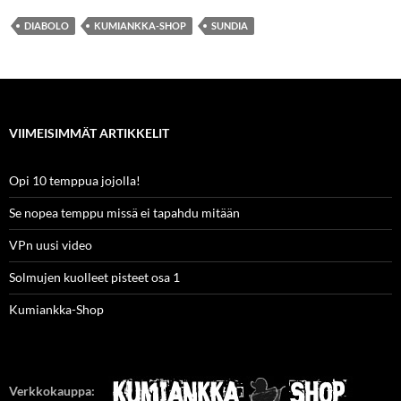
DIABOLO
KUMIANKKA-SHOP
SUNDIA
VIIMEISIMMÄT ARTIKKELIT
Opi 10 temppua jojolla!
Se nopea temppu missä ei tapahdu mitään
VPn uusi video
Solmujen kuolleet pisteet osa 1
Kumiankka-Shop
Verkkokauppa: