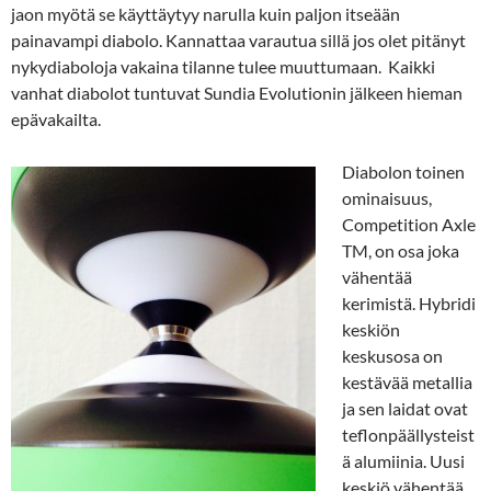
jaon myötä se käyttäytyy narulla kuin paljon itseään
painavampi diabolo. Kannattaa varautua sillä jos olet pitänyt
nykydiaboloja vakaina tilanne tulee muuttumaan. Kaikki
vanhat diabolot tuntuvat Sundia Evolutionin jälkeen hieman
epävakailta.
Diabolon toinen
ominaisuus,
Competition Axle
TM, on osa joka
vähentää
kerimistä. Hybridi
keskiön
keskusosa on
kestävää metallia
ja sen laidat ovat
teflonpäällysteist
ä alumiinia. Uusi
keskiö vähentää