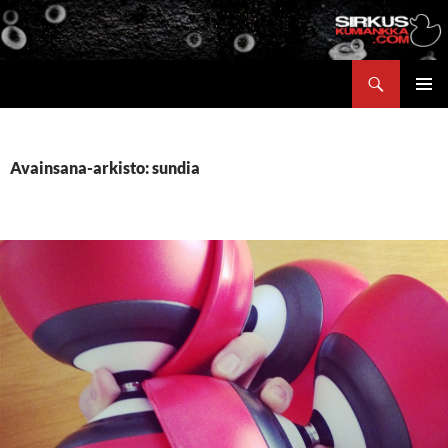
Siirry
sisältöön
Etsi
ENSISIJ
VALIKK
Avainsana-arkisto: sundia