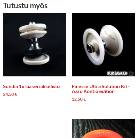
Tutustu myös
Sundia 1x laakeriakselisto
Finesse Ultra Solution Kit -
Aaro Kontio edition
24,50
€
12,50
€