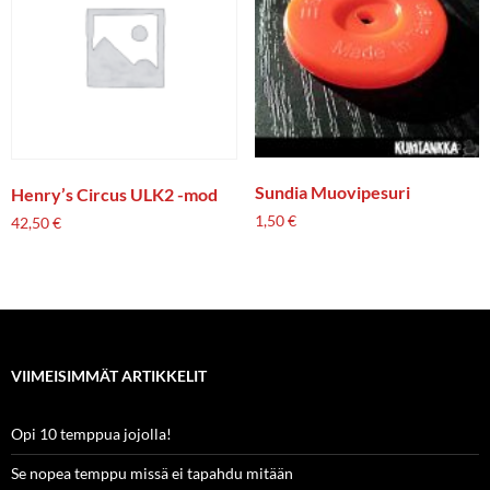
Sundia Muovipesuri
Henry’s Circus ULK2 -mod
1,50
€
42,50
€
VIIMEISIMMÄT ARTIKKELIT
Opi 10 temppua jojolla!
Se nopea temppu missä ei tapahdu mitään