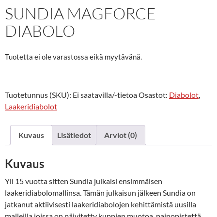
SUNDIA MAGFORCE
DIABOLO
Tuotetta ei ole varastossa eikä myytävänä.
Tuotetunnus (SKU):
Ei saatavilla/-tietoa
Osastot:
Diabolot
,
Laakeridiabolot
Kuvaus
Lisätiedot
Arviot (0)
Kuvaus
Yli 15 vuotta sitten Sundia julkaisi ensimmäisen
laakeridiabolomallinsa. Tämän julkaisun jälkeen Sundia on
jatkanut aktiivisesti laakeridiabolojen kehittämistä uusilla
malleilla joissa on päivitetty kuppien muotoa, painopistettä,