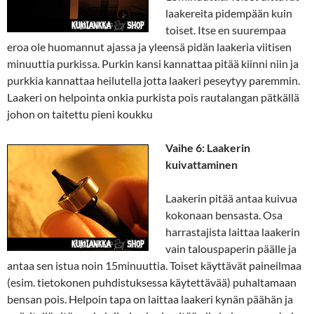
laakereita pidempään kuin
toiset. Itse en suurempaa
eroa ole huomannut ajassa ja yleensä pidän laakeria viitisen
minuuttia purkissa. Purkin kansi kannattaa pitää kiinni niin ja
purkkia kannattaa heilutella jotta laakeri peseytyy paremmin.
Laakeri on helpointa onkia purkista pois rautalangan pätkällä
johon on taitettu pieni koukku
Vaihe 6: Laakerin
kuivattaminen
Laakerin pitää antaa kuivua
kokonaan bensasta. Osa
harrastajista laittaa laakerin
vain talouspaperin päälle ja
antaa sen istua noin 15minuuttia. Toiset käyttävät paineilmaa
(esim. tietokonen puhdistuksessa käytettävää) puhaltamaan
bensan pois. Helpoin tapa on laittaa laakeri kynän päähän ja