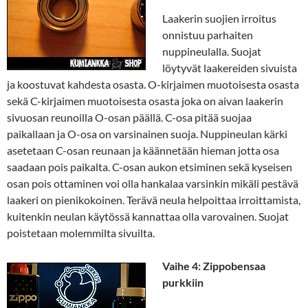
Laakerin suojien irroitus
onnistuu parhaiten
nuppineulalla. Suojat
löytyvät laakereiden sivuista
ja koostuvat kahdesta osasta. O-kirjaimen muotoisesta osasta
sekä C-kirjaimen muotoisesta osasta joka on aivan laakerin
sivuosan reunoilla O-osan päällä. C-osa pitää suojaa
paikallaan ja O-osa on varsinainen suoja. Nuppineulan kärki
asetetaan C-osan reunaan ja käännetään hieman jotta osa
saadaan pois paikalta. C-osan aukon etsiminen sekä kyseisen
osan pois ottaminen voi olla hankalaa varsinkin mikäli pestävä
laakeri on pienikokoinen. Terävä neula helpoittaa irroittamista,
kuitenkin neulan käytössä kannattaa olla varovainen. Suojat
poistetaan molemmilta sivuilta.
V
aihe 4: Zippobensaa
purkkiin