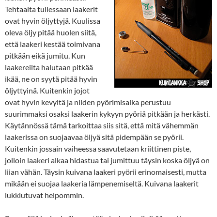
Tehtaalta tullessaan laakerit
ovat hyvin öljyttyjä. Kuulissa
oleva öljy pitää huolen siitä,
että laakeri kestää toimivana
pitkään eikä jumitu. Kun
laakereilta halutaan pitkää
ikää, ne on syytä pitää hyvin
öljyttyinä. Kuitenkin jojot
ovat hyvin kevyitä ja niiden pyörimisaika perustuu
suurimmaksi osaksi laakerin kykyyn pyöriä pitkään ja herkästi.
Käytännössä tämä tarkoittaa siis sitä, että mitä vähemmän
laakerissa on suojaavaa öljyä sitä pidempään se pyörii.
Kuitenkin jossain vaiheessa saavutetaan kriittinen piste,
jolloin laakeri alkaa hidastua tai jumittuu täysin koska öljyä on
liian vähän. Täysin kuivana laakeri pyörii erinomaisesti, mutta
mikään ei suojaa laakeria lämpenemiseltä. Kuivana laakerit
lukkiutuvat helpommin.