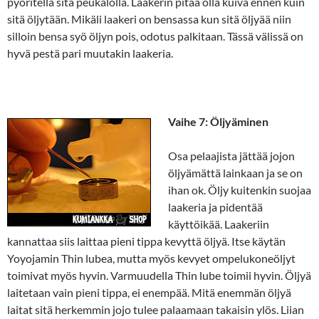
pyöritellä sitä peukalolla. Laakerin pitää olla kuiva ennen kuin
sitä öljytään. Mikäli laakeri on bensassa kun sitä öljyää niin
silloin bensa syö öljyn pois, odotus palkitaan. Tässä välissä on
hyvä pestä pari muutakin laakeria.
Vaihe 7: Öljyäminen
Osa pelaajista jättää jojon
öljyämättä lainkaan ja se on
ihan ok. Öljy kuitenkin suojaa
laakeria ja pidentää
käyttöikää. Laakeriin
kannattaa siis laittaa pieni tippa kevyttä öljyä. Itse käytän
Yoyojamin Thin lubea, mutta myös kevyet ompelukoneöljyt
toimivat myös hyvin. Varmuudella Thin lube toimii hyvin. Öljyä
laitetaan vain pieni tippa, ei enempää. Mitä enemmän öljyä
laitat sitä herkemmin jojo tulee palaamaan takaisin ylös. Liian