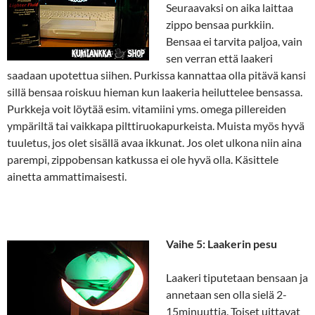
Seuraavaksi on aika laittaa
zippo bensaa purkkiin.
Bensaa ei tarvita paljoa, vain
sen verran että laakeri
saadaan upotettua siihen. Purkissa kannattaa olla pitävä kansi
sillä bensaa roiskuu hieman kun laakeria heiluttelee bensassa.
Purkkeja voit löytää esim. vitamiini yms. omega pillereiden
ympäriltä tai vaikkapa pilttiruokapurkeista. Muista myös hyvä
tuuletus, jos olet sisällä avaa ikkunat. Jos olet ulkona niin aina
parempi, zippobensan katkussa ei ole hyvä olla. Käsittele
ainetta ammattimaisesti.
Vaihe 5: Laakerin pesu
Laakeri tiputetaan bensaan ja
annetaan sen olla sielä 2-
15minuuttia. Toiset uittavat