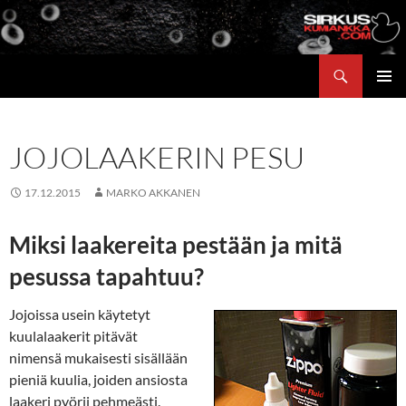
Siirry
sisältöön
Etsi
ENSISIJ
VALIKK
JOJOLAAKERIN PESU
17.12.2015
MARKO AKKANEN
Miksi laakereita pestään ja mitä
pesussa tapahtuu?
Jojoissa usein käytetyt
kuulalaakerit pitävät
nimensä mukaisesti sisällään
pieniä kuulia, joiden ansiosta
laakeri pyörii pehmeästi.