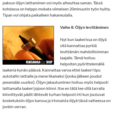
paksun öljyn laittaminen voi myös aiheuttaa saman. Tässä
kohdassa on helppo mokata viimeisen 20minuutin työn hyöty.
Tipan voi ohjata paikalleen hakaneulalla.
Vaihe 8: Öljyn levittäminen
Nyt kun laakerissa on öljyä
sitä kannattaa pyrkiä
levittämän mahdollisimman
laajalle. Tämä hoituu
helpoiten pyörittelemällä
laakeria kynän päässä. Kannattaa varoa ettei laakeri tipu
autotallin lattialle ja mene likaiseksi (jonka jälkeen joudut
pesemään uusiksi). Öljyn jakautuminen hoituu myös helposti
laittamalla laakeri jojoon kiinni. Itse en tätä tee sillä tarralla
kiinnittyvät pädit lähtevät turhan helposti irti kun joutuvat
kosketuksiin öljyn kanssa ja irtonaista öljyä tässä vaiheessa on
jonkin verran.