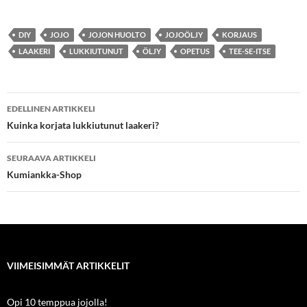
DIY
JOJO
JOJON HUOLTO
JOJOÖLJY
KORJAUS
LAAKERI
LUKKIUTUNUT
ÖLJY
OPETUS
TEE-SE-ITSE
Artikkelien
EDELLINEN ARTIKKELI
selaus
Kuinka korjata lukkiutunut laakeri?
SEURAAVA ARTIKKELI
Kumiankka-Shop
VIIMEISIMMÄT ARTIKKELIT
Opi 10 temppua jojolla!