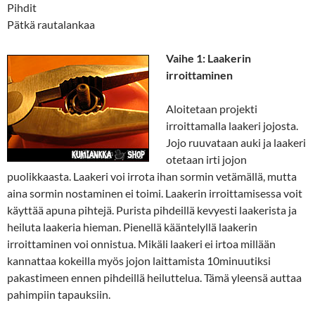
Pihdit
Pätkä rautalankaa
Vaihe 1: Laakerin
irroittaminen
Aloitetaan projekti
irroittamalla laakeri jojosta.
Jojo ruuvataan auki ja laakeri
otetaan irti jojon
puolikkaasta. Laakeri voi irrota ihan sormin vetämällä, mutta
aina sormin nostaminen ei toimi. Laakerin irroittamisessa voit
käyttää apuna pihtejä. Purista pihdeillä kevyesti laakerista ja
heiluta laakeria hieman. Pienellä kääntelyllä laakerin
irroittaminen voi onnistua. Mikäli laakeri ei irtoa millään
kannattaa kokeilla myös jojon laittamista 10minuutiksi
pakastimeen ennen pihdeillä heiluttelua. Tämä yleensä auttaa
pahimpiin tapauksiin.