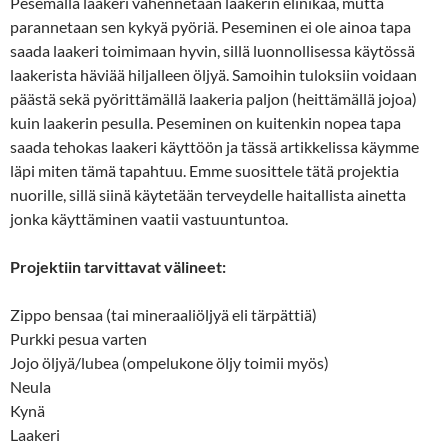
Pesemällä laakeri vähennetään laakerin elinikää, mutta
parannetaan sen kykyä pyöriä. Peseminen ei ole ainoa tapa
saada laakeri toimimaan hyvin, sillä luonnollisessa käytössä
laakerista häviää hiljalleen öljyä. Samoihin tuloksiin voidaan
päästä sekä pyörittämällä laakeria paljon (heittämällä jojoa)
kuin laakerin pesulla. Peseminen on kuitenkin nopea tapa
saada tehokas laakeri käyttöön ja tässä artikkelissa käymme
läpi miten tämä tapahtuu. Emme suosittele tätä projektia
nuorille, sillä siinä käytetään terveydelle haitallista ainetta
jonka käyttäminen vaatii vastuuntuntoa.
Projektiin tarvittavat välineet:
Zippo bensaa (tai mineraaliöljyä eli tärpättiä)
Purkki pesua varten
Jojo öljyä/lubea (ompelukone öljy toimii myös)
Neula
Kynä
Laakeri