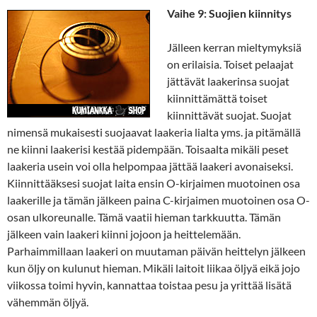
Vaihe 9: Suojien kiinnitys
Jälleen kerran mieltymyksiä
on erilaisia. Toiset pelaajat
jättävät laakerinsa suojat
kiinnittämättä toiset
kiinnittävät suojat. Suojat
nimensä mukaisesti suojaavat laakeria lialta yms. ja pitämällä
ne kiinni laakerisi kestää pidempään. Toisaalta mikäli peset
laakeria usein voi olla helpompaa jättää laakeri avonaiseksi.
Kiinnittääksesi suojat laita ensin O-kirjaimen muotoinen osa
laakerille ja tämän jälkeen paina C-kirjaimen muotoinen osa O-
osan ulkoreunalle. Tämä vaatii hieman tarkkuutta. Tämän
jälkeen vain laakeri kiinni jojoon ja heittelemään.
Parhaimmillaan laakeri on muutaman päivän heittelyn jälkeen
kun öljy on kulunut hieman. Mikäli laitoit liikaa öljyä eikä jojo
viikossa toimi hyvin, kannattaa toistaa pesu ja yrittää lisätä
vähemmän öljyä.