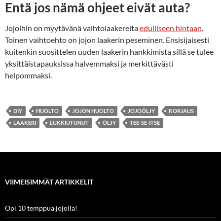
Entä jos nämä ohjeet eivät auta?
Jojoihin on myytävänä vaihtolaakereita
edulliseen hintaan
.
Toinen vaihtoehto on jojon laakerin peseminen. Ensisijaisesti
kuitenkin suosittelen uuden laakerin hankkimista sillä se tulee
yksittäistapauksissa halvemmaksi ja merkittävästi
helpommaksi.
DIY
HUOLTO
JOJON HUOLTO
JOJOÖLJY
KORJAUS
LAAKERI
LUKKIUTUNUT
ÖLJY
TEE-SE-ITSE
VIIMEISIMMÄT ARTIKKELIT
Opi 10 temppua jojolla!