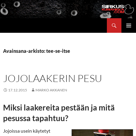
Siirry
sisältöön
Etsi
ENSISIJ
VALIKK
Avainsana-arkisto: tee-se-itse
JOJOLAAKERIN PESU
17.12.2015
MARKO AKKANEN
Miksi laakereita pestään ja mitä
pesussa tapahtuu?
Jojoissa usein käytetyt