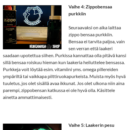
V
aihe 4: Zippobensaa
purkkiin
Seuraavaksi on aika laittaa
zippo bensaa purkkiin.
Bensaa ei tarvita paljoa, vain
sen verran että laakeri
saadaan upotettua siihen. Purkissa kannattaa olla pitävä kansi
sillä bensaa roiskuu hieman kun laakeria heiluttelee bensassa.
Purkkeja voit löytää esim. vitamiini yms. omega pillereiden
ympäriltä tai vaikkapa pilttiruokapurkeista. Muista myös hyvä
tuuletus, jos olet sisällä avaa ikkunat. Jos olet ulkona niin aina
parempi, zippobensan katkussa ei ole hyvä olla. Käsittele
ainetta ammattimaisesti.
Vaihe 5: Laakerin pesu