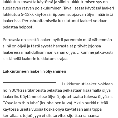
lukkiutua kovastta käytössä ja silloin lukkiutumisen syy on
suojaavan rasvan poiskuluminen. Tavallisessa käytössä laakeri
lukkiutuu 5-12kk käytössä riippuen suojaavan öljyn määrästä
laakerissa. Perushuoltamisella lukkiutunut laakeri voidaan
pelastaa helposti.
Perusasia on se että laakeri pyörii paremmin mitä vähemmän
siinä on öljyä ja tästä syystä harrastajat pitävät jojonsa
laakereissa mahdollisimman vähän öljyä. Liikumme jatkuvasti
siis lähellä laakerin lukkiutumisrajaa.
Lukkiutuneen laakerin öljyäminen
Lukkiutunut laakeri voidaan
noin 80%:ssa tilanteista pelastaa pelkästään lisäämällä öljyä
laakeriin. Käytämme itse öljynä jojotehtaalta tulevaa öljyä, ns.
“YoyoJam thin lube” (ks. oheinen kuva). Yksin purkki riittää
käytössä useita vuosia koska öljyä käytetään aina tippa
kerrallaan. Jojoöljyyn ei siis tarvitse sijoittaa rahaansa