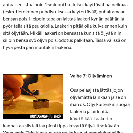
antaa sen istua noin 15minuuttia. Toiset käyttävät paineilmaa
(esim. tietokonen puhdistuksessa käytettävää) puhaltamaan
bensan pois. Helpoin tapa on laittaa laakeri kynän päähän ja
pyöritellä sitä peukalolla. Laakerin pitää olla kuiva ennen kuin
sitä öljytään. Mikäli laakeri on bensassa kun sitä öljyää niin
silloin bensa syö öljyn pois, odotus palkitaan. Tässä välissä on
hyvä pestä pari muutakin laakeria.
Vaihe 7: Öljyäminen
Osa pelaajista jättää jojon
öljyämättä lainkaan ja se on
ihan ok. Öljy kuitenkin suojaa
laakeria ja pidentää
käyttöikää. Laakeriin
kannattaa siis laittaa pieni tippa kevyttä öljyä. Itse käytän
Yoyojamin Thin lubea, mutta myös kevyet ompelukoneöljyt