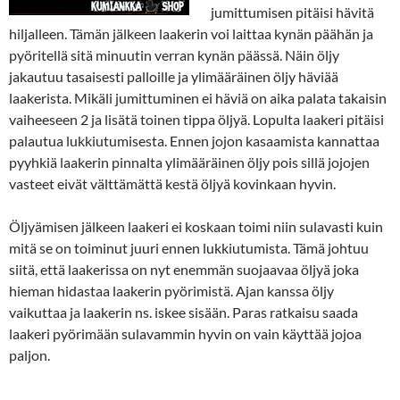
jumittumisen pitäisi hävitä
hiljalleen. Tämän jälkeen laakerin voi laittaa kynän päähän ja
pyöritellä sitä minuutin verran kynän päässä. Näin öljy
jakautuu tasaisesti palloille ja ylimääräinen öljy häviää
laakerista. Mikäli jumittuminen ei häviä on aika palata takaisin
vaiheeseen 2 ja lisätä toinen tippa öljyä. Lopulta laakeri pitäisi
palautua lukkiutumisesta. Ennen jojon kasaamista kannattaa
pyyhkiä laakerin pinnalta ylimääräinen öljy pois sillä jojojen
vasteet eivät välttämättä kestä öljyä kovinkaan hyvin.
Öljyämisen jälkeen laakeri ei koskaan toimi niin sulavasti kuin
mitä se on toiminut juuri ennen lukkiutumista. Tämä johtuu
siitä, että laakerissa on nyt enemmän suojaavaa öljyä joka
hieman hidastaa laakerin pyörimistä. Ajan kanssa öljy
vaikuttaa ja laakerin ns. iskee sisään. Paras ratkaisu saada
laakeri pyörimään sulavammin hyvin on vain käyttää jojoa
paljon.