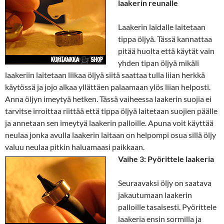
laakerin reunalle
Laakerin laidalle laitetaan
tippa öljyä. Tässä kannattaa
pitää huolta että käytät vain
yhden tipan öljyä mikäli
laakeriin laitetaan liikaa öljyä siitä saattaa tulla liian herkkä
käytössä ja jojo alkaa yllättäen palaamaan ylös liian helposti.
Anna öljyn imeytyä hetken. Tässä vaiheessa laakerin suojia ei
tarvitse irroittaa riittää että tippa öljyä laitetaan suojien päälle
ja annetaan sen imeytyä laakerin palloille. Apuna voit käyttää
neulaa jonka avulla laakerin laitaan on helpompi osua sillä öljy
valuu neulaa pitkin haluamaasi paikkaan.
Vaihe 3: Pyörittele laakeria
Seuraavaksi öljy on saatava
jakautumaan laakerin
palloille tasaisesti. Pyörittele
laakeria ensin sormilla ja