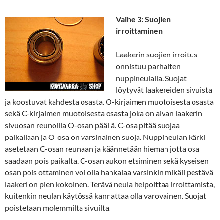
Vaihe 3: Suojien
irroittaminen
Laakerin suojien irroitus
onnistuu parhaiten
nuppineulalla. Suojat
löytyvät laakereiden sivuista
ja koostuvat kahdesta osasta. O-kirjaimen muotoisesta osasta
sekä C-kirjaimen muotoisesta osasta joka on aivan laakerin
sivuosan reunoilla O-osan päällä. C-osa pitää suojaa
paikallaan ja O-osa on varsinainen suoja. Nuppineulan kärki
asetetaan C-osan reunaan ja käännetään hieman jotta osa
saadaan pois paikalta. C-osan aukon etsiminen sekä kyseisen
osan pois ottaminen voi olla hankalaa varsinkin mikäli pestävä
laakeri on pienikokoinen. Terävä neula helpoittaa irroittamista,
kuitenkin neulan käytössä kannattaa olla varovainen. Suojat
poistetaan molemmilta sivuilta.