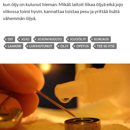
kun öljy on kulunut hieman. Mikäli laitoit liikaa öljyä eikä jojo
viikossa toimi hyvin, kannattaa toistaa pesu ja yrittää lisätä
vähemmän öljyä.
DIY
JOJO
JOJON HUOLTO
JOJOÖLJY
KORJAUS
LAAKERI
LUKKIUTUNUT
ÖLJY
OPETUS
TEE-SE-ITSE