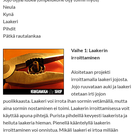
Neula
Kynä
Laakeri
Pihdit
Pätkä rautalankaa
Vaihe 1: Laakerin
irroittaminen
Aloitetaan projekti
irroittamalla laakeri jojosta.
Jojo ruuvataan auki ja laakeri
otetaan irti jojon
puolikkaasta. Laakeri voi irrota ihan sormin vetämällä, mutta
aina sormin nostaminen ei toimi. Laakerin irroittamisessa voit
käyttää apuna pihtejä. Purista pihdeillä kevyesti laakerista ja
heiluta laakeria hieman. Pienellä kääntelyllä laakerin
irroittaminen voi onnistua. Mikäli laakeri ei irtoa millään