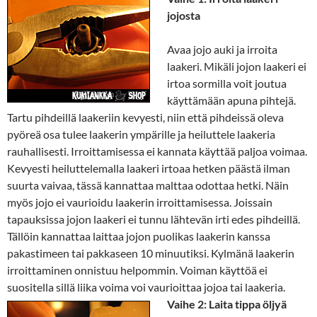
jojosta
Avaa jojo auki ja irroita
laakeri. Mikäli jojon laakeri ei
irtoa sormilla voit joutua
käyttämään apuna pihtejä.
Tartu pihdeillä laakeriin kevyesti, niin että pihdeissä oleva
pyöreä osa tulee laakerin ympärille ja heiluttele laakeria
rauhallisesti. Irroittamisessa ei kannata käyttää paljoa voimaa.
Kevyesti heiluttelemalla laakeri irtoaa hetken päästä ilman
suurta vaivaa, tässä kannattaa malttaa odottaa hetki. Näin
myös jojo ei vaurioidu laakerin irroittamisessa. Joissain
tapauksissa jojon laakeri ei tunnu lähtevän irti edes pihdeillä.
Tällöin kannattaa laittaa jojon puolikas laakerin kanssa
pakastimeen tai pakkaseen 10 minuutiksi. Kylmänä laakerin
irroittaminen onnistuu helpommin. Voiman käyttöä ei
suositella sillä liika voima voi vaurioittaa jojoa tai laakeria.
Vaihe 2: Laita tippa öljyä