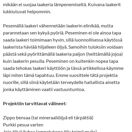
mikään ei suojaa laakeria lämpenemiseltä. Kuivana laakerit
lukkiutuvat helpommin.
Pesemällä laakeri vähennetään laakerin elinikää, mutta
parannetaan sen kykyä pyöriä. Peseminen ei ole ainoa tapa
saada laakeri toimimaan hyvin, sillä luonnollisessa käytössä
laakerista häviää hiljalleen öljyä. Samoihin tuloksiin voidaan
päästä sekä pyörittämällä laakeria paljon (heittämällä jojoa)
kuin laakerin pesulla. Peseminen on kuitenkin nopea tapa
saada tehokas laakeri käyttöön ja tässä artikkelissa käymme
läpi miten tämä tapahtuu. Emme suosittele tätä projektia
nuorille, sillä siinä käytetään terveydelle haitallista ainetta
jonka käyttäminen vaatii vastuuntuntoa.
Projektiin tarvittavat välineet:
Zippo bensaa (tai mineraaliöljyä eli tärpättiä)
Purkki pesua varten
Jojo öljyä/lubea (ompelukone öljy toimii myös)