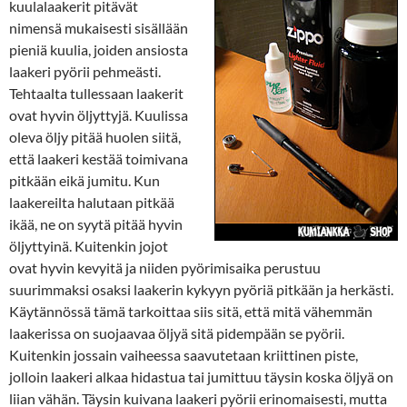
kuulalaakerit pitävät
nimensä mukaisesti sisällään
pieniä kuulia, joiden ansiosta
laakeri pyörii pehmeästi.
Tehtaalta tullessaan laakerit
ovat hyvin öljyttyjä. Kuulissa
oleva öljy pitää huolen siitä,
että laakeri kestää toimivana
pitkään eikä jumitu. Kun
laakereilta halutaan pitkää
ikää, ne on syytä pitää hyvin
öljyttyinä. Kuitenkin jojot
ovat hyvin kevyitä ja niiden pyörimisaika perustuu
suurimmaksi osaksi laakerin kykyyn pyöriä pitkään ja herkästi.
Käytännössä tämä tarkoittaa siis sitä, että mitä vähemmän
laakerissa on suojaavaa öljyä sitä pidempään se pyörii.
Kuitenkin jossain vaiheessa saavutetaan kriittinen piste,
jolloin laakeri alkaa hidastua tai jumittuu täysin koska öljyä on
liian vähän. Täysin kuivana laakeri pyörii erinomaisesti, mutta