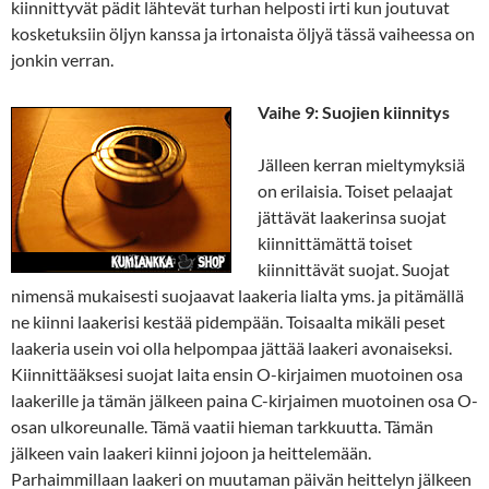
kiinnittyvät pädit lähtevät turhan helposti irti kun joutuvat
kosketuksiin öljyn kanssa ja irtonaista öljyä tässä vaiheessa on
jonkin verran.
Vaihe 9: Suojien kiinnitys
Jälleen kerran mieltymyksiä
on erilaisia. Toiset pelaajat
jättävät laakerinsa suojat
kiinnittämättä toiset
kiinnittävät suojat. Suojat
nimensä mukaisesti suojaavat laakeria lialta yms. ja pitämällä
ne kiinni laakerisi kestää pidempään. Toisaalta mikäli peset
laakeria usein voi olla helpompaa jättää laakeri avonaiseksi.
Kiinnittääksesi suojat laita ensin O-kirjaimen muotoinen osa
laakerille ja tämän jälkeen paina C-kirjaimen muotoinen osa O-
osan ulkoreunalle. Tämä vaatii hieman tarkkuutta. Tämän
jälkeen vain laakeri kiinni jojoon ja heittelemään.
Parhaimmillaan laakeri on muutaman päivän heittelyn jälkeen