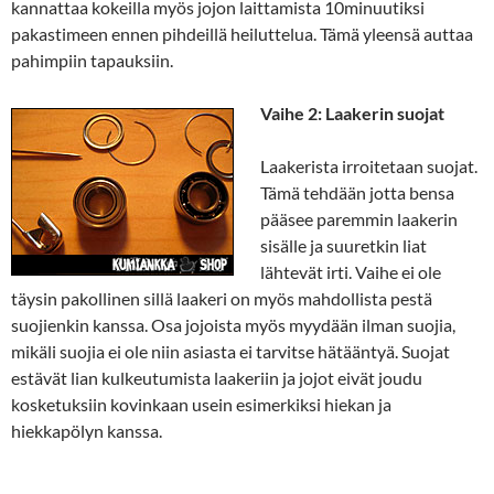
kannattaa kokeilla myös jojon laittamista 10minuutiksi
pakastimeen ennen pihdeillä heiluttelua. Tämä yleensä auttaa
pahimpiin tapauksiin.
Vaihe 2: Laakerin suojat
Laakerista irroitetaan suojat.
Tämä tehdään jotta bensa
pääsee paremmin laakerin
sisälle ja suuretkin liat
lähtevät irti. Vaihe ei ole
täysin pakollinen sillä laakeri on myös mahdollista pestä
suojienkin kanssa. Osa jojoista myös myydään ilman suojia,
mikäli suojia ei ole niin asiasta ei tarvitse hätääntyä. Suojat
estävät lian kulkeutumista laakeriin ja jojot eivät joudu
kosketuksiin kovinkaan usein esimerkiksi hiekan ja
hiekkapölyn kanssa.