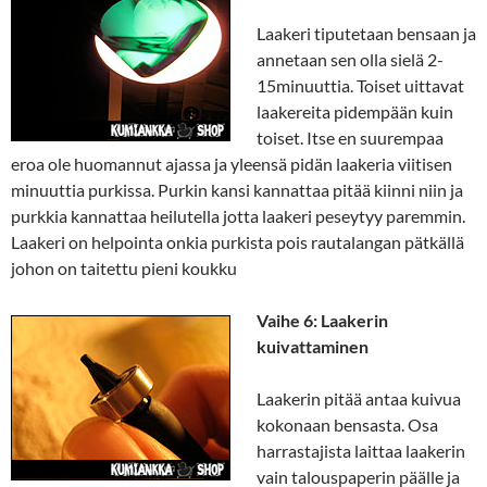
Laakeri tiputetaan bensaan ja
annetaan sen olla sielä 2-
15minuuttia. Toiset uittavat
laakereita pidempään kuin
toiset. Itse en suurempaa
eroa ole huomannut ajassa ja yleensä pidän laakeria viitisen
minuuttia purkissa. Purkin kansi kannattaa pitää kiinni niin ja
purkkia kannattaa heilutella jotta laakeri peseytyy paremmin.
Laakeri on helpointa onkia purkista pois rautalangan pätkällä
johon on taitettu pieni koukku
Vaihe 6: Laakerin
kuivattaminen
Laakerin pitää antaa kuivua
kokonaan bensasta. Osa
harrastajista laittaa laakerin
vain talouspaperin päälle ja