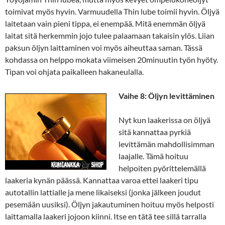
toimivat myös hyvin. Varmuudella Thin lube toimii hyvin. Öljyä
laitetaan vain pieni tippa, ei enempää. Mitä enemmän öljyä
laitat sitä herkemmin jojo tulee palaamaan takaisin ylös. Liian
paksun öljyn laittaminen voi myös aiheuttaa saman. Tässä
kohdassa on helppo mokata viimeisen 20minuutin työn hyöty.
Tipan voi ohjata paikalleen hakaneulalla.
Vaihe 8: Öljyn levittäminen
Nyt kun laakerissa on öljyä
sitä kannattaa pyrkiä
levittämän mahdollisimman
laajalle. Tämä hoituu
helpoiten pyörittelemällä
laakeria kynän päässä. Kannattaa varoa ettei laakeri tipu
autotallin lattialle ja mene likaiseksi (jonka jälkeen joudut
pesemään uusiksi). Öljyn jakautuminen hoituu myös helposti
laittamalla laakeri jojoon kiinni. Itse en tätä tee sillä tarralla