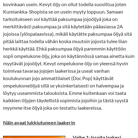
kovinkaan usein. Kevyt öljy on ollut todella suosittua joten
Kumiankka-Shopista se on usein myyty loppuun. Samaan
tarkoitukseen voi käyttää paksumpaa jojoöljyä joka on
merkittävästi paksumpaa ja sitä käytetään pääasiassa 2A
jojoissa (ylöspalaavissa), mikäli käytätte paksumpaa öljyä sitä
pitää laittaa todella vähän koska muutoin jojosta tulee liian
herkkä käyttää. Ehkä paksumpaa öljyä paremmin käyttöön
sopii ompelukone öljy, joka on käytännössä samaa ainetta kuin
myytävät jojoöljyt. Kevyt ompelukone öljy on yleensä hyvin
toimivaa tavaraa jojojen laakerissa ja useat vanhan
koulukunnan jojo ammattilaiset (Doc Pop) käyttävät
ompelukoneöljyä sillä se yksinkertaisesti on halvempaa ja
löytyy useammista talouksista. Emme kuitenkaan voi taata
kaikkien öljyjen täydellistä sopimista jojoihin ja tästä syystä
myymme itse öljyä joka on testattu laakereissa.
Näin avaat lukkiutuneen laakerin
Vaihe 1: Irroita laakeri